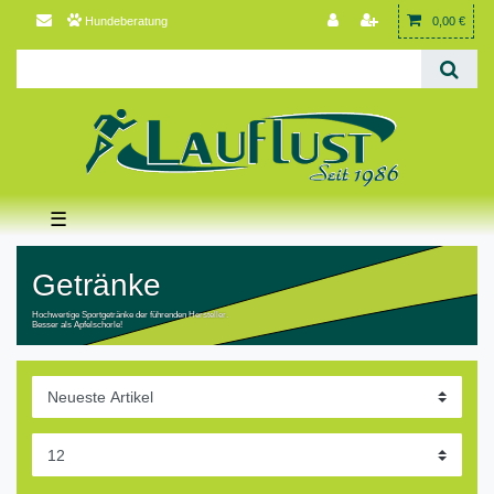
Hundeberatung
0,00 €
☰
Getränke
Hochwertige Sportgetränke der führenden Hersteller.
Besser als Apfelschorle!