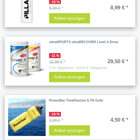
-10 %
8,99 € *
9,99 €
*
Artikel anzeigen
ultraSPORTS ultraRECOVER Level X Dose
-11 %
29,50 € *
32,99 €
*
0.55
Kilogramm
| 53,64 € / Kilogramm
Artikel anzeigen
PowerBar Trinkflasche 0,75l Gelb
-10 %
4,50 € *
4,99 €
*
Artikel anzeigen