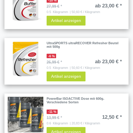
-10 %
ab 23,00 € *
27,99 €
*
0.5
Kilogramm
| 50,60 € / Kilogramm
Artikel anzeigen
UltraSPORTS ultraRECOVER Refresher Beutel
mit 500g
-6 %
ab 23,00 € *
26,99 €
*
0.5
Kilogramm
| 50,60 € / Kilogramm
Artikel anzeigen
PowerBar ISOACTIVE Dose mit 600g.
Verschiedene Sorten
-11 %
12,50 € *
13,99 €
*
0.6
Kilogramm
| 20,83 € / Kilogramm
Artikel anzeigen