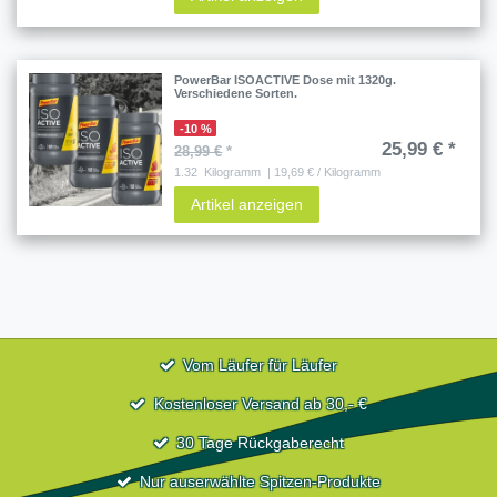
PowerBar ISOACTIVE Dose mit 1320g.
Verschiedene Sorten.
-10 %
25,99 € *
28,99 €
*
1.32
Kilogramm
| 19,69 € / Kilogramm
Artikel anzeigen
Vom Läufer für Läufer
Kostenloser Versand ab 30,- €
30 Tage Rückgaberecht
Nur auserwählte Spitzen-Produkte