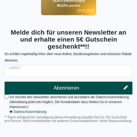
19.874 Bewertungen
99,52% positiv
13.02.2023
Melde dich für unseren Newsletter an
und erhalte einen 5€ Gutschein
geschenkt**!!
Du erhälst regelmäßig Infos über neue Artikel, Sonderangeboten und exklusive Rabatt
Aktionen.
E-MAIL*
Abonnieren
Ich möchte den Newsletter abonnieren und akzeptiere die Datenschutzerklärung.
(Abmeldung jederzeit möglich. Die Kontaktdaten dazu findest Du in unserem
Impressum.)
Datenschutzerklärung
** Nach erfolgreicher bestätigung deiner Anmeldung (double-Opt In). Ein Gutschein
pro Person. Nicht kombinierbar mit anderen Gutscheinaktionen. Keine Barauszahlung.