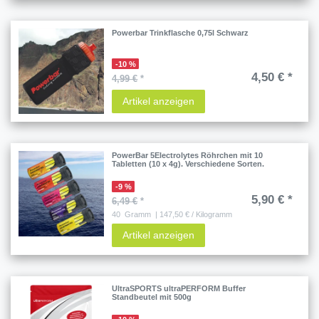
Powerbar Trinkflasche 0,75l Schwarz
-10 %
4,50 € *
4,99 €
*
Artikel anzeigen
PowerBar 5Electrolytes Röhrchen mit 10
Tabletten (10 x 4g). Verschiedene Sorten.
-9 %
5,90 € *
6,49 €
*
40
Gramm
| 147,50 € / Kilogramm
Artikel anzeigen
UltraSPORTS ultraPERFORM Buffer
Standbeutel mit 500g