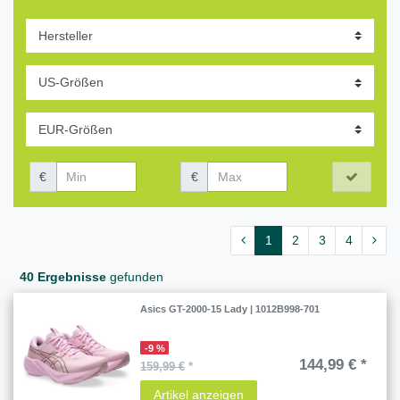
€
€
1
2
3
4
40 Ergebnisse
gefunden
Asics GT-2000-15 Lady | 1012B998-701
-9 %
144,99 € *
159,99 €
*
Artikel anzeigen