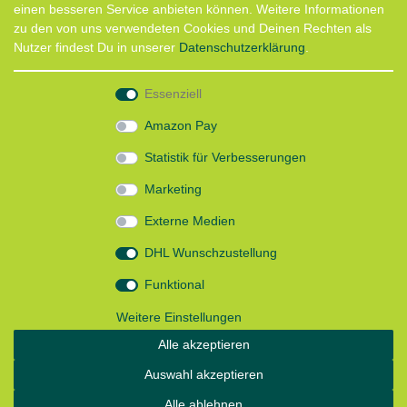
einen besseren Service anbieten können. Weitere Informationen
Termin für Hundeberatung
zu den von uns verwendeten Cookies und Deinen Rechten als
CaniX Seminare
Nutzer findest Du in unserer
Daten­schutz­erklärung
.
Lauf Seminar
Laufen mit Lauflust
Essenziell
Shop
Amazon Pay
Widerrufs­recht
Statistik für Verbesserungen
Batterieentsorgung
Zahlung und Versand
Marketing
Daten­schutz­erklärung
AGB
Externe Medien
Impressum
DHL Wunschzustellung
Follow us
Funktional
Weitere Einstellungen
Alle akzeptieren
Instagram: Impressum und Datenschutzerklärung
Auswahl akzeptieren
Alle ablehnen