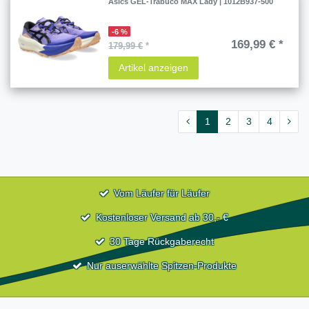
Asics GEL-Trabuco MAX Lady | 1012B937-500
-6 %
169,99 € *
179,99 €
*
Artikel anzeigen
1
2
3
4
Vom Läufer für Läufer
Kostenloser Versand ab 30,- €
30 Tage Rückgaberecht
Nur auserwählte Spitzen-Produkte