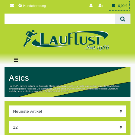
Hundeberatung
0,00 €
☰
Asics
Für TOP-Running Schuhe ist Asics als Marke ja bekannt. Nicht zu unrecht sind sie hier einer der Marktführer.
Einzigartig ist bei Asics die Gel-Dämpfung, welche den Schuhen sowohl ein leichtes und weiches Laufgefühl
verleiht, aber auch die notwendigen Stabilität mit sich bringt.