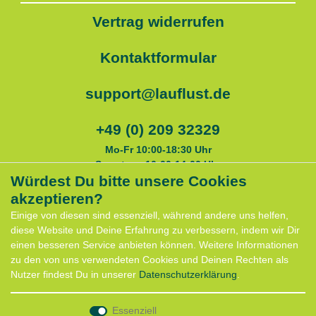
Vertrag widerrufen
Kontaktformular
support@lauflust.de
+49 (0) 209 32329
Mo-Fr 10:00-18:30 Uhr
Samstags 10:00-14:00 Uhr
Würdest Du bitte unsere Cookies
akzeptieren?
Service
Einige von diesen sind essenziell, während andere uns helfen,
Anfahrt
diese Website und Deine Erfahrung zu verbessern, indem wir Dir
Kontaktformular
einen besseren Service anbieten können. Weitere Informationen
Termin für Hundeberatung
zu den von uns verwendeten Cookies und Deinen Rechten als
CaniX Seminare
Nutzer findest Du in unserer
Daten­schutz­erklärung
.
Lauf Seminar
Laufen mit Lauflust
Essenziell