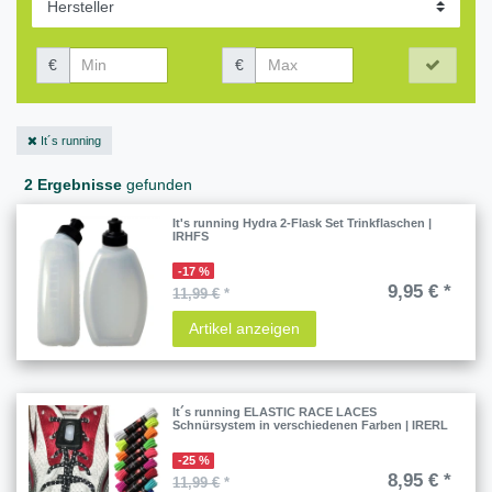
€
€
It´s running
2 Ergebnisse
gefunden
It's running Hydra 2-Flask Set Trinkflaschen |
IRHFS
-17 %
9,95 € *
11,99 €
*
Artikel anzeigen
It´s running ELASTIC RACE LACES
Schnürsystem in verschiedenen Farben | IRERL
-25 %
8,95 € *
11,99 €
*