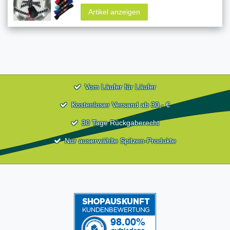
Artikel anzeigen
Vom Läufer für Läufer
Kostenloser Versand ab 30,- €
30 Tage Rückgaberecht
Nur auserwählte Spitzen-Produkte