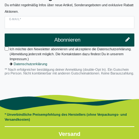
Du erhälst regelmäßig Infos über neue Artikel, Sonderangeboten und exklusive Rabatt
Aktionen.
E-MAIL*
Abonnieren
Ich möchte den Newsletter abonnieren und akzeptiere die Datenschutzerklärung.
(Abmeldung jederzeit möglich. Die Kontaktdaten dazu findest Du in unserem
Impressum.)
Datenschutzerklärung
** Nach erfolgreicher bestätigung deiner Anmeldung (double-Opt In). Ein Gutschein
pro Person. Nicht kombinierbar mit anderen Gutscheinaktionen. Keine Barauszahlung.
* Unverbindliche Preisempfehlung des Herstellers (ohne Verpackungs- und
Versandkosten)
Versand