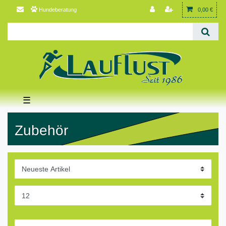
Hundeberatung
0,00 €
☰
Zubehör