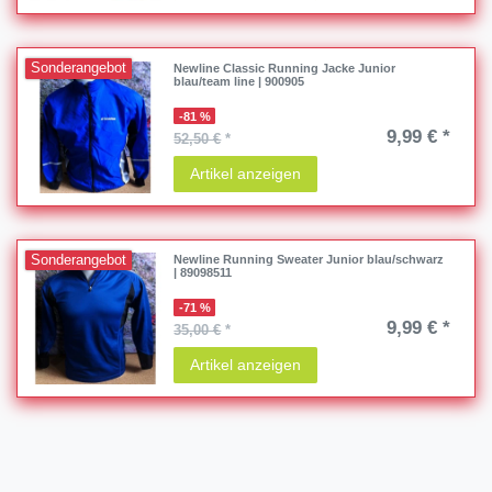
Sonderangebot
Newline Classic Running Jacke Junior
blau/team line | 900905
-81 %
9,99 € *
52,50 €
*
Artikel anzeigen
Sonderangebot
Newline Running Sweater Junior blau/schwarz
| 89098511
-71 %
9,99 € *
35,00 €
*
Artikel anzeigen