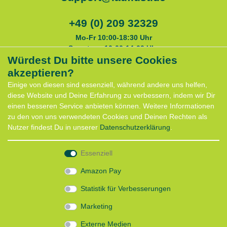
+49 (0) 209 32329
Mo-Fr 10:00-18:30 Uhr
Samstags 10:00-14:00 Uhr
Würdest Du bitte unsere Cookies
akzeptieren?
Service
Einige von diesen sind essenziell, während andere uns helfen,
Anfahrt
diese Website und Deine Erfahrung zu verbessern, indem wir Dir
Kontaktformular
einen besseren Service anbieten können. Weitere Informationen
Termin für Hundeberatung
zu den von uns verwendeten Cookies und Deinen Rechten als
CaniX Seminare
Nutzer findest Du in unserer
Daten­schutz­erklärung
.
Lauf Seminar
Laufen mit Lauflust
Essenziell
Shop
Amazon Pay
Widerrufs­recht
Statistik für Verbesserungen
Batterieentsorgung
Zahlung und Versand
Marketing
Daten­schutz­erklärung
AGB
Externe Medien