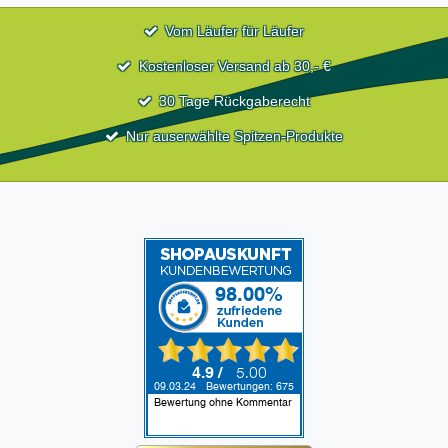
Vom Läufer für Läufer
Kostenloser Versand ab 30,- €
30 Tage Rückgaberecht
Nur auserwählte Spitzen-Produkte