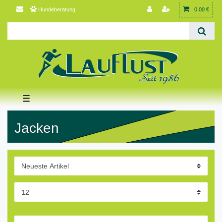
Hundeberatung
0,00 €
☰
Jacken