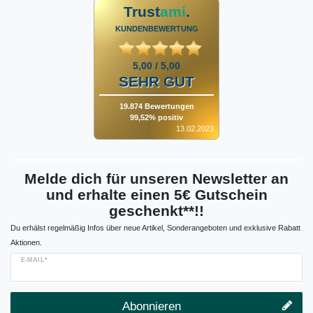
Trust
ami
.
KUNDENBEWERTUNG
5,00 / 5,00
SEHR GUT
19.874 Bewertungen
99,52% positiv
13.02.2023
Melde dich für unseren Newsletter an
und erhalte einen 5€ Gutschein
geschenkt**!!
Du erhälst regelmäßig Infos über neue Artikel, Sonderangeboten und exklusive Rabatt
Aktionen.
E-MAIL*
Abonnieren