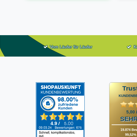
Vom Läufer für Läufer
K
Trus
KUNDENB
5,00 
SEHR
19.874 Be
99,52% 