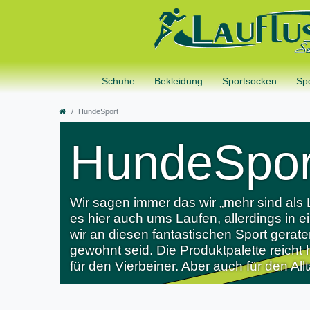
Schuhe
Bekleidung
Sportsocken
Sp
HundeSport
HundeSpor
Wir sagen immer das wir „mehr sind als
es hier auch ums Laufen, allerdings in 
wir an diesen fantastischen Sport gerat
gewohnt seid. Die Produktpalette reich
für den Vierbeiner. Aber auch für den Al