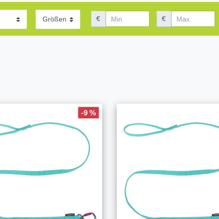
€
€
-9 %