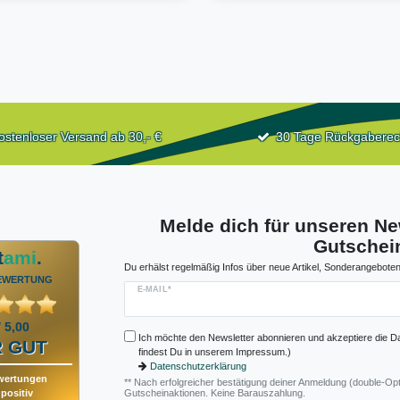
ostenloser Versand ab 30,- €
30 Tage Rückgaberec
Melde dich für unseren Ne
Gutschein
t
ami
.
Du erhälst regelmäßig Infos über neue Artikel, Sonderangeboten
EWERTUNG
E-MAIL*
/ 5,00
Ich möchte den Newsletter abonnieren und akzeptiere die D
 GUT
findest Du in unserem Impressum.)
Datenschutzerklärung
wertungen
** Nach erfolgreicher bestätigung deiner Anmeldung (double-Opt
positiv
Gutscheinaktionen. Keine Barauszahlung.