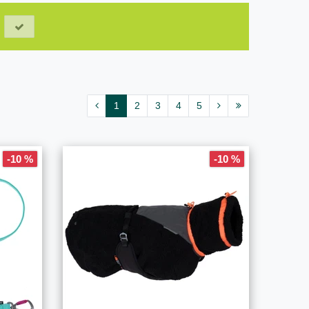
1
2
3
4
5
-10 %
-10 %