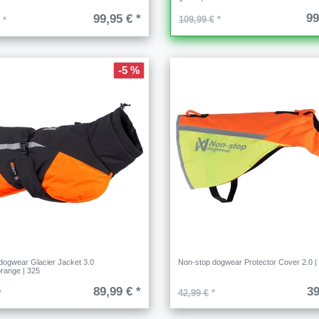
99
99,95 € *
109,99 €
*
€
*
-5 %
dogwear Glacier Jacket 3.0
Non-stop dogwear Protector Cover 2.0 
range | 325
89,99 € *
39
*
42,99 €
*