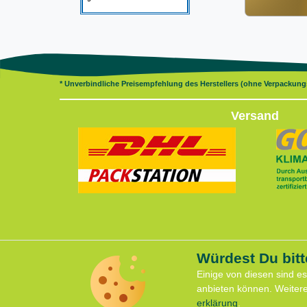
* Unverbindliche Preisempfehlung des Herstellers (ohne Verpackun
Versand
Würdest Du bitt
Servi
Vertrag widerrufen
Einige von diesen sind e
Anfahrt
anbieten können. Weiter
Kontaktformular
Kontakt
erklärung
.