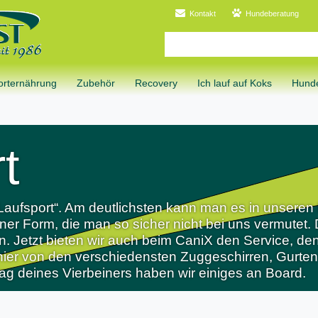
Kontakt
Hundeberatung
orternährung
Zubehör
Recovery
Ich lauf auf Koks
Hunde
t
 Laufsport“. Am deutlichsten kann man es in unseren
einer Form, die man so sicher nicht bei uns vermute
en. Jetzt bieten wir auch beim CaniX den Service, d
t hier von den verschiedensten Zuggeschirren, Gurt
ltag deines Vierbeiners haben wir einiges an Board.