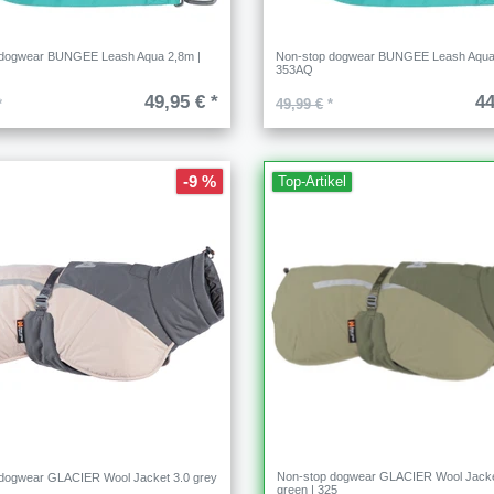
 dogwear BUNGEE Leash Aqua 2,8m |
Non-stop dogwear BUNGEE Leash Aqua
353AQ
49,95 € *
44
*
49,99 €
*
-9 %
Top-Artikel
Non-stop dogwear GLACIER Wool Jacke
dogwear GLACIER Wool Jacket 3.0 grey
green | 325