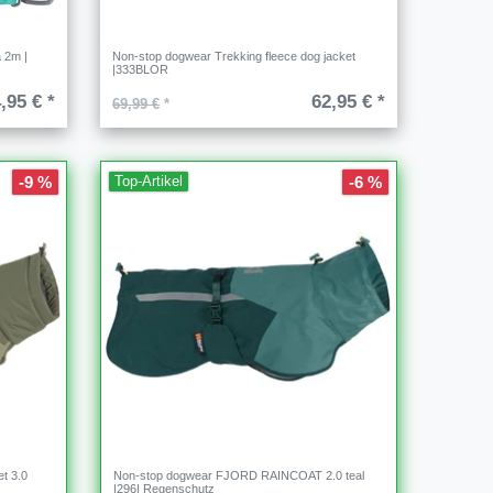
 2m |
Non-stop dogwear Trekking fleece dog jacket
|333BLOR
,95 € *
62,95 € *
69,99 €
*
-9 %
-6 %
Top-Artikel
t 3.0
Non-stop dogwear FJORD RAINCOAT 2.0 teal
|296| Regenschutz