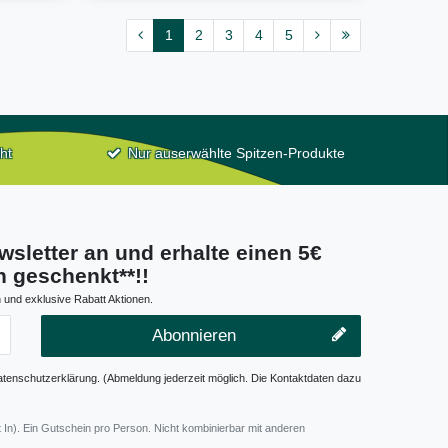
1
2
3
4
5
ht
Nur auserwählte Spitzen-Produkte
wsletter an und erhalte einen 5€
 geschenkt**!!
 und exklusive Rabatt Aktionen.
Abonnieren
atenschutzerklärung. (Abmeldung jederzeit möglich. Die Kontaktdaten dazu
 In). Ein Gutschein pro Person. Nicht kombinierbar mit anderen