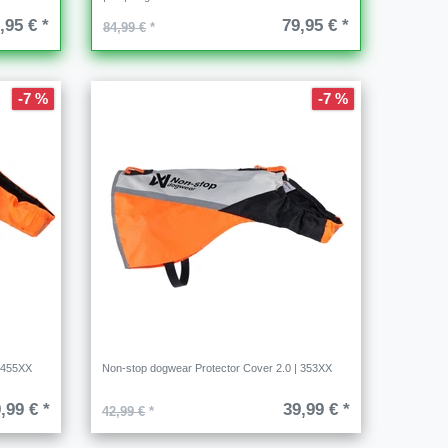
,95 € *
79,95 € *
84,99 €
*
-7 %
-7 %
| 455XX
Non-stop dogwear Protector Cover 2.0 | 353XX
,99 € *
39,99 € *
42,99 €
*