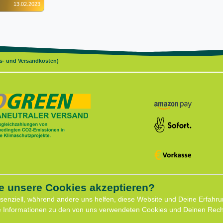
13.02.2023
gs- und Versandkosten)
e unsere Cookies akzeptieren?
ce
Shop
ssenziell, während andere uns helfen, diese Website und Deine Erfahru
Widerrufs­recht
e Informationen zu den von uns verwendeten Cookies und Deinen Recht
formular
Batterieentsorgung