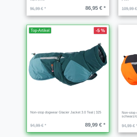
86,95 € *
96,99 €
*
109,99 
-5 %
Top-Artikel
Non-stop dogwear Glacier Jacket 3.0 Teal | 325
Non-stop 
schwarz/o
89,99 € *
94,99 €
*
94,99 €