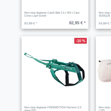
Non-stop dogwear CaniX-Belt 2.0 | 35X | Cani-
Non-stop
Cross Lauf-Gürtel
353AQ28
82,95 € *
87,99 €
*
54,99 €
-10 %
Non-stop dogwear FREEMOTION Harness 5.0
Non-stop 
aqua |352
| 325