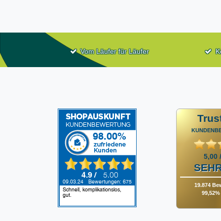
Vom Läufer für Läufer
K
Trus
KUNDENB
5,00 
SEHR
19.874 Be
99,52% 