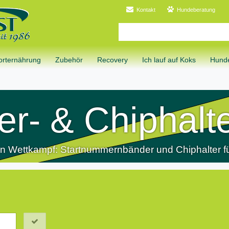
Kontakt
Hundeberatung
orternährung
Zubehör
Recovery
Ich lauf auf Koks
Hunde
r- & Chiphalt
n Wettkampf: Startnummernbänder und Chiphalter fü