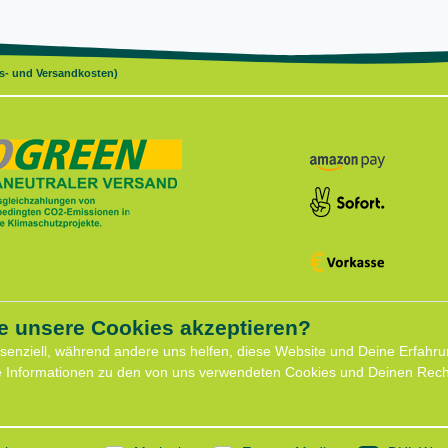
gs- und Versandkosten)
e unsere Cookies akzeptieren?
ce
Shop
ssenziell, während andere uns helfen, diese Website und Deine Erfahru
Widerrufs­recht
e Informationen zu den von uns verwendeten Cookies und Deinen Recht
formular
Batterieentsorgung
für Hundeberatung
Zahlung und Versand
eminare
Daten­schutz­erklärung