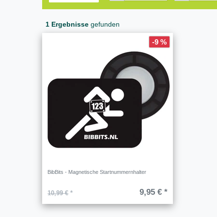
1 Ergebnisse
gefunden
-9 %
BibBits - Magnetische Startnummernhalter
9,95 € *
10,99 €
*