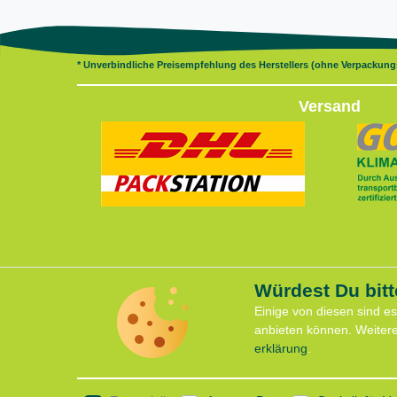
* Unverbindliche Preisempfehlung des Herstellers (ohne Verpackun
Versand
Würdest Du bitt
Servi
Vertrag widerrufen
Einige von diesen sind e
Anfahrt
anbieten können. Weiter
Kontaktformular
Kontakt
erklärung
.
Termin 
support@lauflust.de
CaniX S