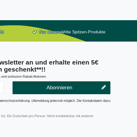
ht
Nur auserwählte Spitzen-Produkte
wsletter an und erhalte einen 5€
 geschenkt**!!
 und exklusive Rabatt Aktionen.
Abonnieren
atenschutzerklärung. (Abmeldung jederzeit möglich. Die Kontaktdaten dazu
 In). Ein Gutschein pro Person. Nicht kombinierbar mit anderen