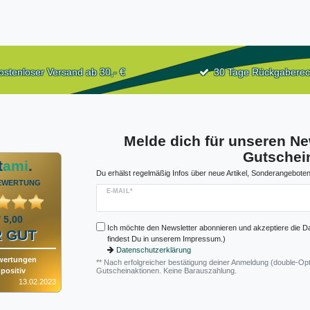
ostenloser Versand ab 30,- €
30 Tage Rückgaberec
Melde dich für unseren Ne
Gutschein
t
ami
.
Du erhälst regelmäßig Infos über neue Artikel, Sonderangeboten
EWERTUNG
E-MAIL*
/ 5,00
Ich möchte den Newsletter abonnieren und akzeptiere die D
 GUT
findest Du in unserem Impressum.)
Datenschutzerklärung
wertungen
** Nach erfolgreicher bestätigung deiner Anmeldung (double-Opt
positiv
Gutscheinaktionen. Keine Barauszahlung.
13.02.2023