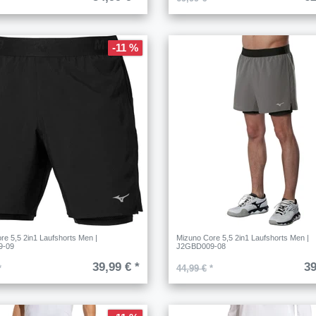
-11 %
re 5,5 2in1 Laufshorts Men |
Mizuno Core 5,5 2in1 Laufshorts Men |
9-09
J2GBD009-08
39,99 € *
39
*
44,99 €
*