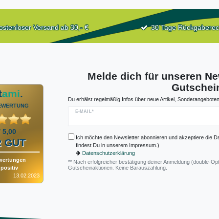
ostenloser Versand ab 30,- €
30 Tage Rückgaberec
Melde dich für unseren Ne
Gutschein
t
ami
.
Du erhälst regelmäßig Infos über neue Artikel, Sonderangeboten
EWERTUNG
E-MAIL*
/ 5,00
Ich möchte den Newsletter abonnieren und akzeptiere die D
 GUT
findest Du in unserem Impressum.)
Datenschutzerklärung
wertungen
** Nach erfolgreicher bestätigung deiner Anmeldung (double-Opt
positiv
Gutscheinaktionen. Keine Barauszahlung.
13.02.2023