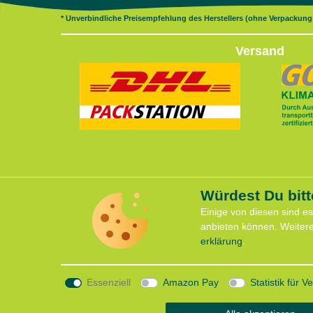
* Unverbindliche Preisempfehlung des Herstellers (ohne Verpackun
Versand
Würdest Du bitt
Servi
Vertrag widerrufen
Einige von diesen sind e
Anfahrt
anbieten können. Weiter
Kontaktformular
Kontakt
erklärung
.
Termin 
support@lauflust.de
CaniX S
+49 (0) 209 32329
Lauf Se
Essenziell
Amazon Pay
Statistik für 
Laufen 
Mo-Fr 10:00-18:30 Uhr