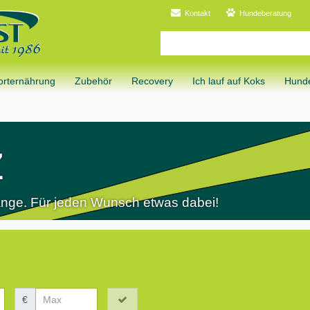
Kontakt
Hundeberatung
orternährung
Zubehör
Recovery
Ich lauf auf Koks
Hunde
z
Länge. Für jeden Wunsch etwas dabei!
€