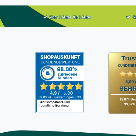
Vom Läufer für Läufer
K
Trus
KUNDENB
5,00 
SEHR
19.874 Be
99,52% 