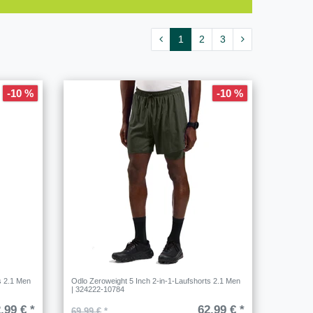
1
2
3
-10 %
-10 %
s 2.1 Men
Odlo Zeroweight 5 Inch 2-in-1-Laufshorts 2.1 Men
| 324222-10784
,99 € *
62,99 € *
69,99 €
*