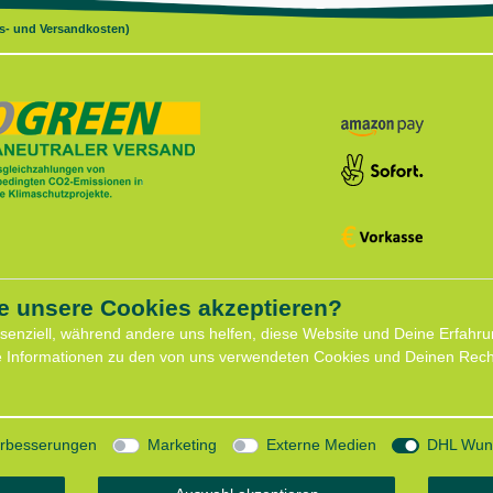
gs- und Versandkosten)
e unsere Cookies akzeptieren?
ce
Shop
ssenziell, während andere uns helfen, diese Website und Deine Erfahru
Widerrufs­recht
e Informationen zu den von uns verwendeten Cookies und Deinen Recht
formular
Batterieentsorgung
für Hundeberatung
Zahlung und Versand
eminare
Daten­schutz­erklärung
minar
AGB
Verbesserungen
Marketing
Externe Medien
DHL Wuns
mit Lauflust
Impressum