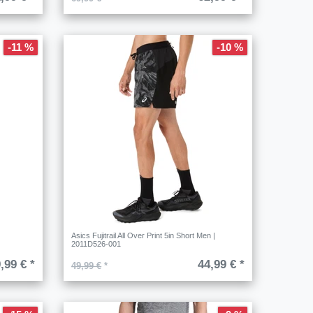
-11 %
-10 %
Asics Fujitrail All Over Print 5in Short Men |
2011D526-001
,99 € *
44,99 € *
49,99 €
*