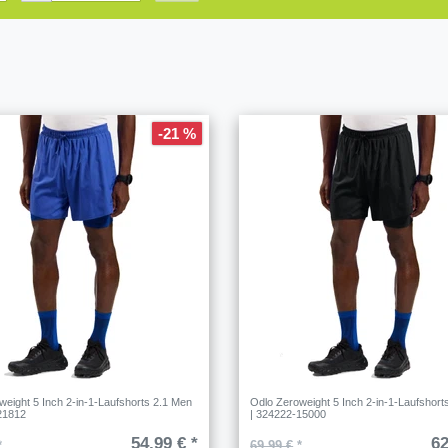
-21 %
weight 5 Inch 2-in-1-Laufshorts 2.1 Men
Odlo Zeroweight 5 Inch 2-in-1-Laufshort
21812
| 324222-15000
54,99 € *
62
*
69,99 €
*