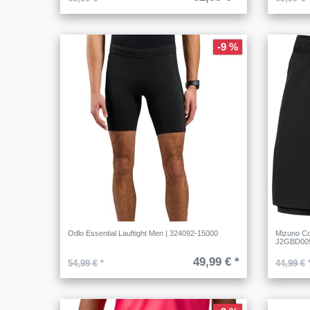
-9 %
Odlo Essential Lauftight Men | 324092-15000
Mizuno Co
J2GBD00
49,99 € *
54,99 €
*
44,99 €