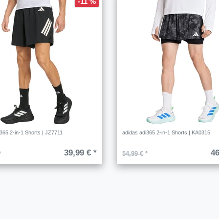
-11 %
365 2-in-1 Shorts | JZ7711
adidas adi365 2-in-1 Shorts | KA0315
39,99 € *
46
*
54,99 €
*