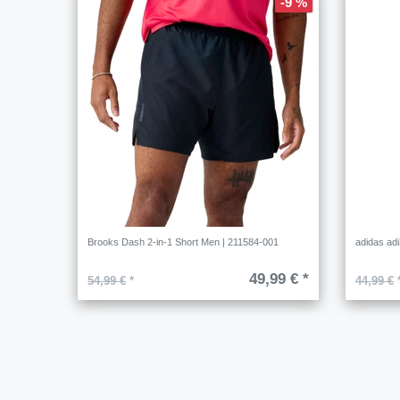
-9 %
Brooks Dash 2-in-1 Short Men | 211584-001
adidas adi
49,99 € *
54,99 €
*
44,99 €