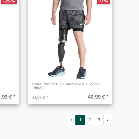
-15 %
-9 %
adidas Own the Run Climacool 2-in-1 Shorts |
JN9680
,99 € *
49,99 € *
54,99 €
*
1
2
3