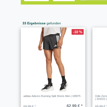
33 Ergebnisse
gefunden
-10 %
adidas Adizero Running Split Shorts Men | IX8975
Odlo Zero
| 324222-
62,99 € *
69,99 €
*
69,99 €