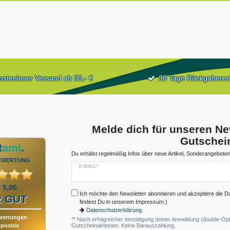
ostenloser Versand ab 30,- €
30 Tage Rückgaberec
Melde dich für unseren Ne
Gutschein
t
ami
.
Du erhälst regelmäßig Infos über neue Artikel, Sonderangeboten
EWERTUNG
E-MAIL*
/ 5,00
Ich möchte den Newsletter abonnieren und akzeptiere die D
 GUT
findest Du in unserem Impressum.)
Datenschutzerklärung
wertungen
** Nach erfolgreicher bestätigung deiner Anmeldung (double-Opt
positiv
Gutscheinaktionen. Keine Barauszahlung.