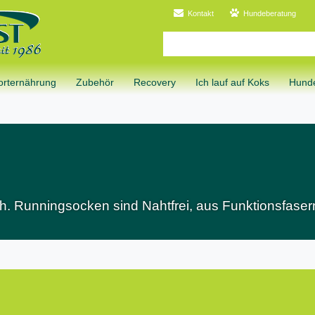
Kontakt
Hundeberatung
orternährung
Zubehör
Recovery
Ich lauf auf Koks
Hunde
h. Runningsocken sind Nahtfrei, aus Funktionsfas