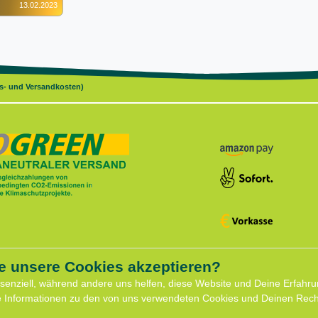
13.02.2023
gs- und Versandkosten)
e unsere Cookies akzeptieren?
ce
Shop
ssenziell, während andere uns helfen, diese Website und Deine Erfahru
Widerrufs­recht
e Informationen zu den von uns verwendeten Cookies und Deinen Recht
formular
Batterieentsorgung