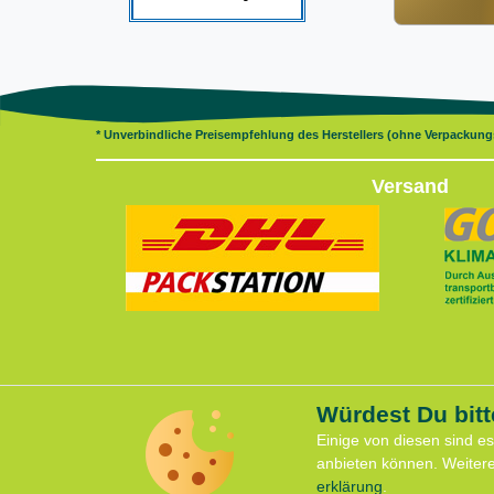
* Unverbindliche Preisempfehlung des Herstellers (ohne Verpackun
Versand
Würdest Du bitt
Servi
Vertrag widerrufen
Einige von diesen sind e
Anfahrt
anbieten können. Weiter
Kontaktformular
Kontakt
erklärung
.