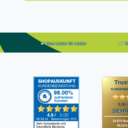
Vom Läufer für Läufer
K
Trus
KUNDENB
5,00 
SEHR
19.874 Be
99,52% 