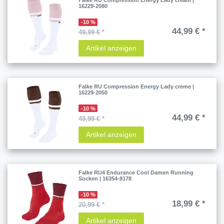
Falke RU Compression Energy Lady cream |
16229-2080
-10 %
44,99 € *
49,99 €
*
Artikel anzeigen
Falke RU Compression Energy Lady creme |
16229-2050
-10 %
44,99 € *
49,99 €
*
Artikel anzeigen
Falke RU4 Endurance Cool Damen Running
Socken | 16354-8178
-10 %
18,99 € *
20,99 €
*
Artikel anzeigen