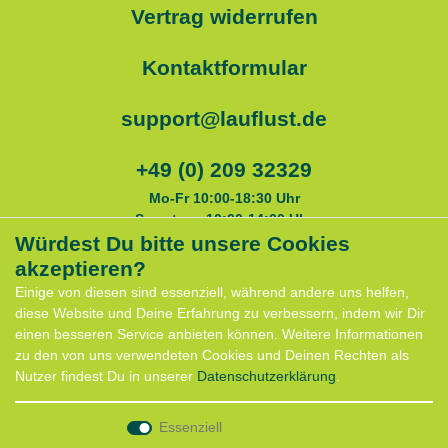
Vertrag widerrufen
Kontaktformular
support@lauflust.de
+49 (0) 209 32329
Mo-Fr 10:00-18:30 Uhr
Samstags 10:00-14:00 Uhr
Würdest Du bitte unsere Cookies
akzeptieren?
Service
Einige von diesen sind essenziell, während andere uns helfen,
Anfahrt
diese Website und Deine Erfahrung zu verbessern, indem wir Dir
Kontaktformular
einen besseren Service anbieten können. Weitere Informationen
Termin für Hundeberatung
zu den von uns verwendeten Cookies und Deinen Rechten als
CaniX Seminare
Nutzer findest Du in unserer
Daten­schutz­erklärung
.
Lauf Seminar
Laufen mit Lauflust
Essenziell