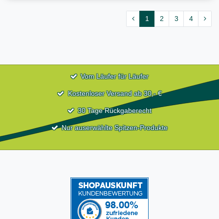
1
2
3
4
Vom Läufer für Läufer
Kostenloser Versand ab 30,- €
30 Tage Rückgaberecht
Nur auserwählte Spitzen-Produkte