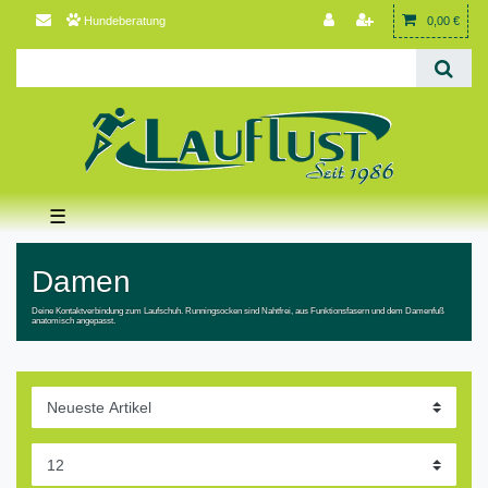
Hundeberatung
0,00 €
☰
Damen
Deine Kontaktverbindung zum Laufschuh. Runningsocken sind Nahtfrei, aus Funktionsfasern und dem Damenfuß
anatomisch angepasst.