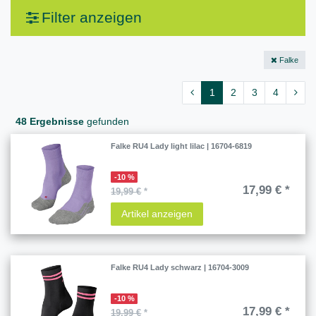
Filter anzeigen
Falke
1
2
3
4
48 Ergebnisse
gefunden
Falke RU4 Lady light lilac | 16704-6819
-10 %
17,99 € *
19,99 €
*
Artikel anzeigen
Falke RU4 Lady schwarz | 16704-3009
-10 %
17,99 € *
19,99 €
*