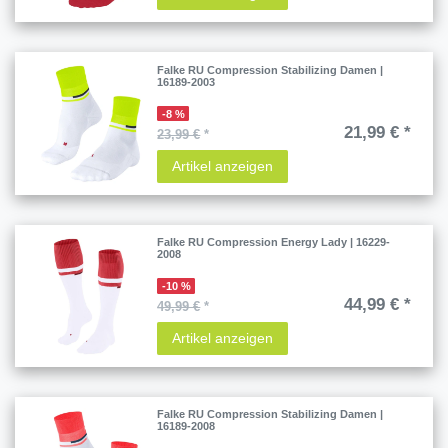
Falke RU Compression Stabilizing Damen |
16189-2003
-8 %
21,99 € *
23,99 €
*
Artikel anzeigen
Falke RU Compression Energy Lady | 16229-
2008
-10 %
44,99 € *
49,99 €
*
Artikel anzeigen
Falke RU Compression Stabilizing Damen |
16189-2008