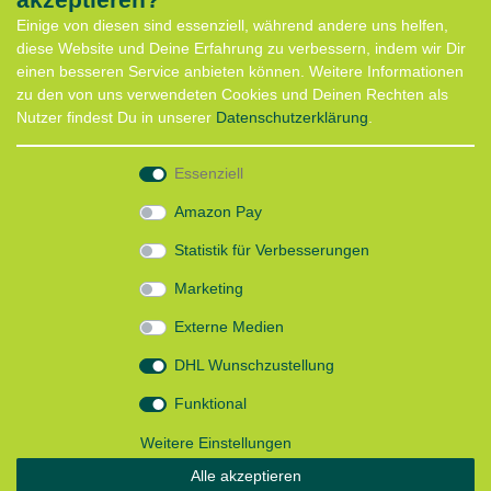
Service
Einige von diesen sind essenziell, während andere uns helfen,
Anfahrt
diese Website und Deine Erfahrung zu verbessern, indem wir Dir
Kontaktformular
einen besseren Service anbieten können. Weitere Informationen
Termin für Hundeberatung
zu den von uns verwendeten Cookies und Deinen Rechten als
CaniX Seminare
Nutzer findest Du in unserer
Daten­schutz­erklärung
.
Lauf Seminar
Laufen mit Lauflust
Essenziell
Shop
Amazon Pay
Widerrufs­recht
Statistik für Verbesserungen
Batterieentsorgung
Zahlung und Versand
Marketing
Daten­schutz­erklärung
AGB
Externe Medien
Impressum
DHL Wunschzustellung
Follow us
Funktional
Weitere Einstellungen
Alle akzeptieren