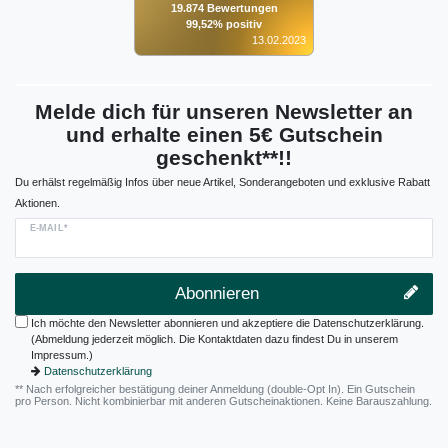
19.874 Bewertungen
99,52% positiv
13.02.2023
Melde dich für unseren Newsletter an
und erhalte einen 5€ Gutschein
geschenkt**!!
Du erhälst regelmäßig Infos über neue Artikel, Sonderangeboten und exklusive Rabatt
Aktionen.
E-MAIL*
Abonnieren
Ich möchte den Newsletter abonnieren und akzeptiere die Datenschutzerklärung.
(Abmeldung jederzeit möglich. Die Kontaktdaten dazu findest Du in unserem
Impressum.)
Datenschutzerklärung
** Nach erfolgreicher bestätigung deiner Anmeldung (double-Opt In). Ein Gutschein
pro Person. Nicht kombinierbar mit anderen Gutscheinaktionen. Keine Barauszahlung.