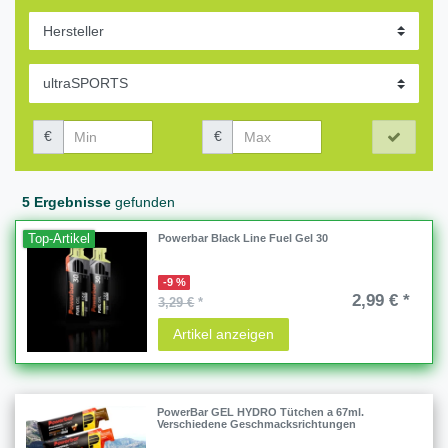
€
€
5 Ergebnisse
gefunden
Top-Artikel
Powerbar Black Line Fuel Gel 30
-9 %
2,99 € *
3,29 €
*
Artikel anzeigen
PowerBar GEL HYDRO Tütchen a 67ml.
Verschiedene Geschmacksrichtungen