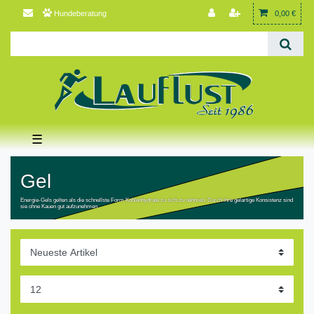
Hundeberatung
0,00 €
☰
Gel
Energie-Gels gelten als die schnellste Form Kohlenhydrate zu sich zu nehmen. Durch ihre gelartige Konsistenz sind
sie ohne Kauen gut aufzunehmen.