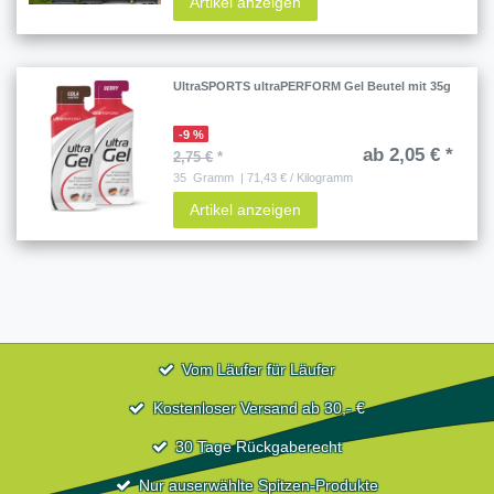
Artikel anzeigen
UltraSPORTS ultraPERFORM Gel Beutel mit 35g
-9 %
ab 2,05 € *
2,75 €
*
35
Gramm
| 71,43 € / Kilogramm
Artikel anzeigen
Vom Läufer für Läufer
Kostenloser Versand ab 30,- €
30 Tage Rückgaberecht
Nur auserwählte Spitzen-Produkte