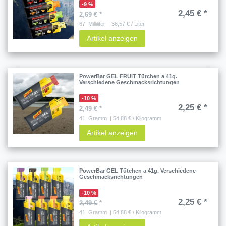
-9 %
2,45 € *
2,69 €
*
67
Milliliter
| 36,57 € / Liter
Artikel anzeigen
PowerBar GEL FRUIT Tütchen a 41g.
Verschiedene Geschmacksrichtungen
-10 %
2,25 € *
2,49 €
*
41
Gramm
| 54,88 € / Kilogramm
Artikel anzeigen
PowerBar GEL Tütchen a 41g. Verschiedene
Geschmacksrichtungen
-10 %
2,25 € *
2,49 €
*
41
Gramm
| 54,88 € / Kilogramm