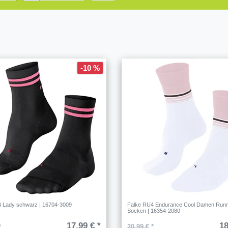
-10 %
 Lady schwarz | 16704-3009
Falke RU4 Endurance Cool Damen Runn
Socken | 16354-2080
17,99 € *
18
*
20,99 €
*