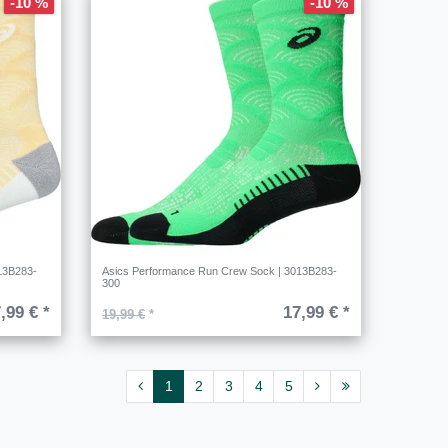
-10 %
-10 %
13B283-
Asics Performance Run Crew Sock | 3013B283-
300
,99 € *
17,99 € *
19,99 €
*
1
2
3
4
5