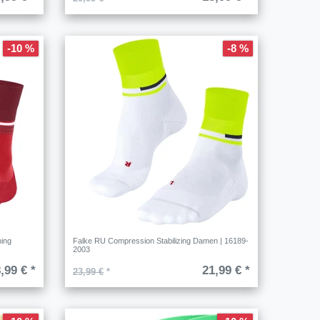
-10 %
-8 %
ing
Falke RU Compression Stabilizing Damen | 16189-
2003
,99 € *
21,99 € *
23,99 €
*