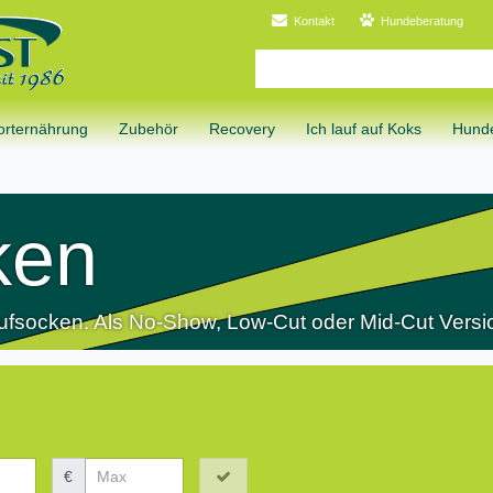
Kontakt
Hundeberatung
orternährung
Zubehör
Recovery
Ich lauf auf Koks
Hunde
ken
ufsocken. Als No-Show, Low-Cut oder Mid-Cut Versi
€