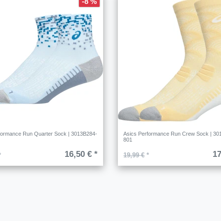
-8 %
formance Run Quarter Sock | 3013B284-
Asics Performance Run Crew Sock | 30
801
16,50 € *
17
*
19,99 €
*