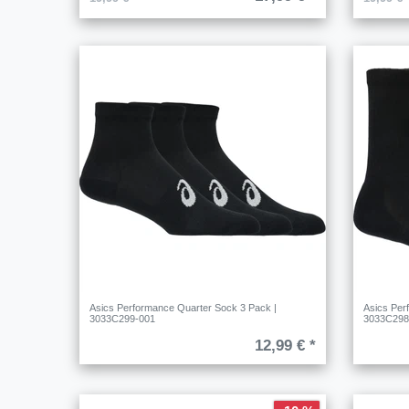
Asics Performance Quarter Sock 3 Pack |
Asics Per
3033C299-001
3033C298
12,99 € *