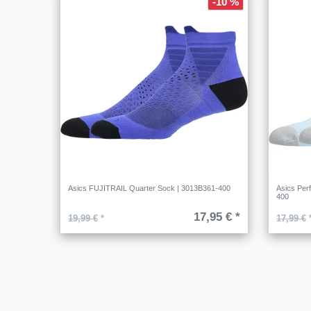
-10 %
Asics FUJITRAIL Quarter Sock | 3013B361-400
Asics Per
400
17,95 € *
19,99 €
*
17,99 €