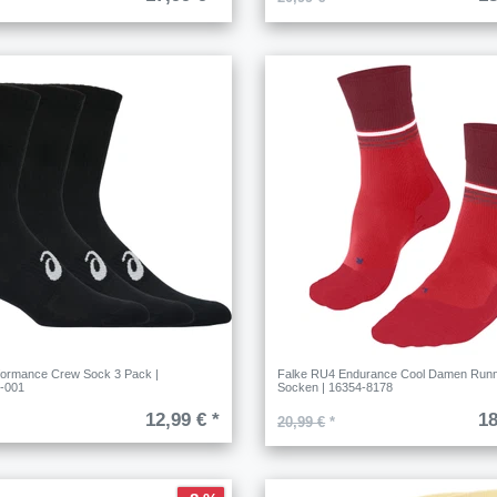
formance Crew Sock 3 Pack |
Falke RU4 Endurance Cool Damen Runn
-001
Socken | 16354-8178
12,99 € *
18
20,99 €
*