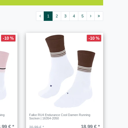
1
2
3
4
5
-10 %
-10 %
ing
Falke RU4 Endurance Cool Damen Running
Socken | 16354-2050
,99 € *
18,99 € *
20,99 €
*