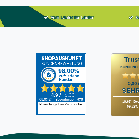
Vom Läufer für Läufer
K
Trus
KUNDENB
5,00 
SEHR
19.874 Be
99,52% 