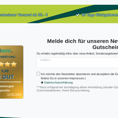
ostenloser Versand ab 30,- €
30 Tage Rückgaberec
Melde dich für unseren Ne
Gutschein
t
ami
.
Du erhälst regelmäßig Infos über neue Artikel, Sonderangeboten
EWERTUNG
E-MAIL*
/ 5,00
Ich möchte den Newsletter abonnieren und akzeptiere die D
 GUT
findest Du in unserem Impressum.)
Datenschutzerklärung
wertungen
** Nach erfolgreicher bestätigung deiner Anmeldung (double-Opt
positiv
Gutscheinaktionen. Keine Barauszahlung.
13.02.2023