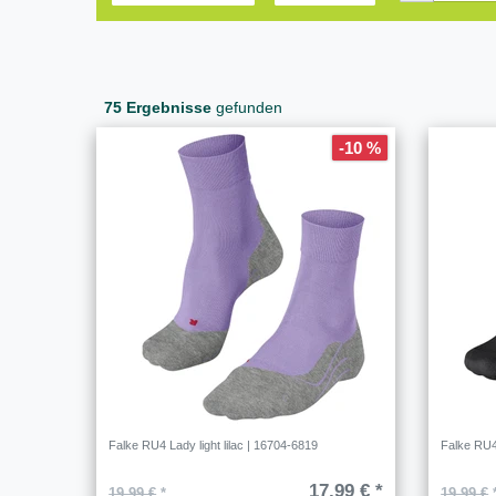
75 Ergebnisse
gefunden
-10 %
Falke RU4 Lady light lilac | 16704-6819
Falke RU4
17,99 € *
19,99 €
*
19,99 €