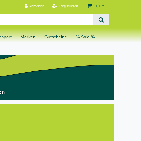
Anmelden
Registrieren
0,00 €
sport
Marken
Gutscheine
% Sale %
on