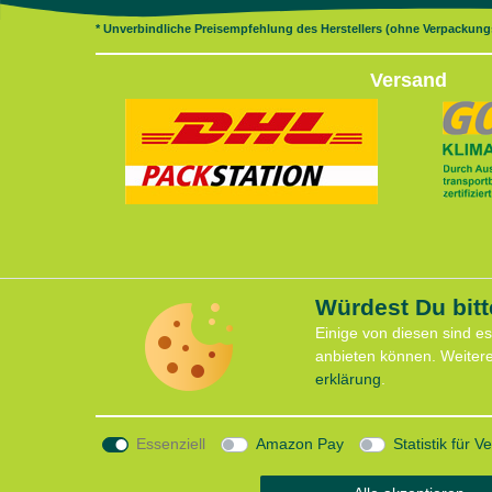
* Unverbindliche Preisempfehlung des Herstellers (ohne Verpackun
Versand
Würdest Du bitt
Servi
Vertrag widerrufen
Einige von diesen sind e
Anfahrt
anbieten können. Weiter
Kontaktformular
Kontakt
erklärung
.
Termin 
support@lauflust.de
CaniX S
+49 (0) 209 32329
Lauf Se
Essenziell
Amazon Pay
Statistik für 
Laufen 
Mo-Fr 10:00-18:30 Uhr