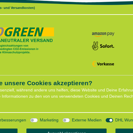
gs- und Versandkosten)
e unsere Cookies akzeptieren?
ce
Shop
ssenziell, während andere uns helfen, diese Website und Deine Erfahru
Widerrufs­recht
e Informationen zu den von uns verwendeten Cookies und Deinen Recht
formular
Batterieentsorgung
für Hundeberatung
Zahlung und Versand
eminare
Daten­schutz­erklärung
minar
AGB
Verbesserungen
Marketing
Externe Medien
DHL Wuns
mit Lauflust
Impressum