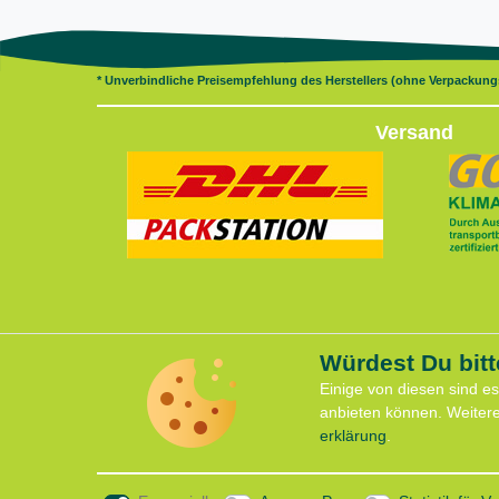
* Unverbindliche Preisempfehlung des Herstellers (ohne Verpackun
Versand
Würdest Du bitt
Servi
Vertrag widerrufen
Einige von diesen sind e
Anfahrt
anbieten können. Weiter
Kontaktformular
Kontakt
erklärung
.
Termin 
support@lauflust.de
CaniX S