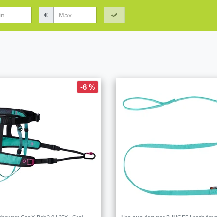
€
-6 %