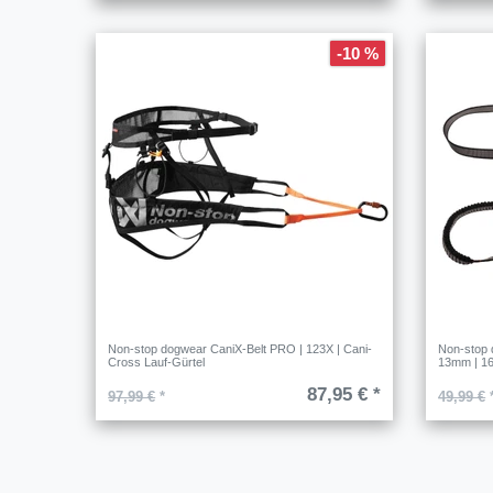
-10 %
Non-stop dogwear CaniX-Belt PRO | 123X | Cani-
Non-stop 
Cross Lauf-Gürtel
13mm | 1
87,95 € *
97,99 €
*
49,99 €