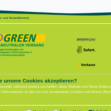
gs- und Versandkosten)
e unsere Cookies akzeptieren?
ce
Shop
ssenziell, während andere uns helfen, diese Website und Deine Erfahru
Widerrufs­recht
e Informationen zu den von uns verwendeten Cookies und Deinen Recht
formular
Batterieentsorgung
für Hundeberatung
Zahlung und Versand
eminare
Daten­schutz­erklärung