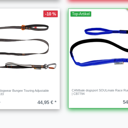
-10 %
Top-Artikel
CANIbale dogsport SOULmate Race Run
dogwear Bungee Touring Adjustable
| CB7794
633
54
44,95 € *
*