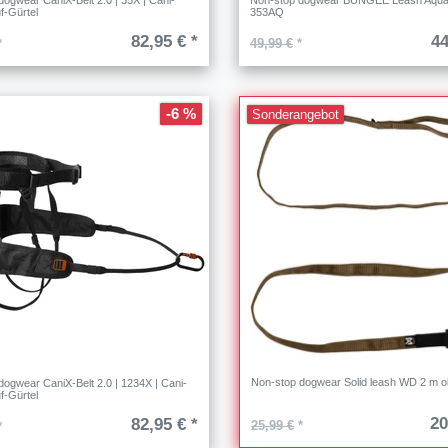
dogwear CaniX-Belt 2.0 | 35X | Cani-
Non-stop dogwear BUNGEE Leash Aqua
f-Gürtel
353AQ
82,95 € *
44
*
49,99 €
*
-6 %
Sonderangebot
Non-stop dogwear Solid leash WD 2 m ol
dogwear CaniX-Belt 2.0 | 1234X | Cani-
f-Gürtel
20
82,95 € *
25,99 €
*
*