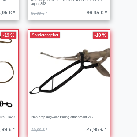
 2m |
Non-stop dogwear FREEMOTION Harness 5.0
aqua |352
,95 € *
86,95 € *
96,99 €
*
-19 %
-10 %
Sonderangebot
ive | 4020
Non-stop dogwear Pulling attachment WD
,99 € *
27,95 € *
30,99 €
*