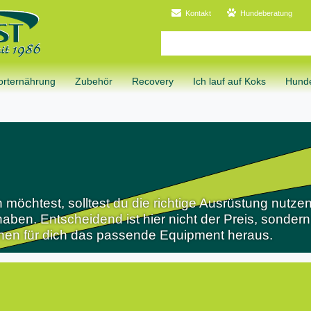
Kontakt
Hundeberatung
orternährung
Zubehör
Recovery
Ich lauf auf Koks
Hunde
chtest, solltest du die richtige Ausrüstung nutzen.
 haben. Entscheidend ist hier nicht der Preis, sonder
uchen für dich das passende Equipment heraus.