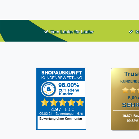
Vom Läufer für Läufer
K
Trus
KUNDENB
5,00 
SEHR
19.874 Be
99,52% 