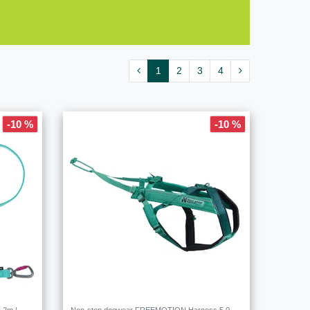
1
2
3
4
-10 %
-10 %