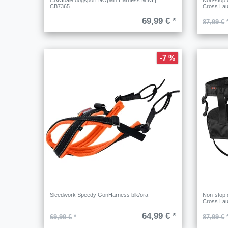
CANIbale dogsport NOpain Harness MINI |
Non-stop 
CB7365
Cross Lau
69,99 € *
87,99 €
-7 %
Sleedwork Speedy GonHarness blk/ora
Non-stop 
Cross Lau
64,99 € *
69,99 €
*
87,99 €