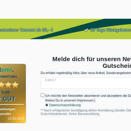
ostenloser Versand ab 30,- €
30 Tage Rückgaberec
Melde dich für unseren Ne
Gutschein
t
ami
.
Du erhälst regelmäßig Infos über neue Artikel, Sonderangeboten
EWERTUNG
E-MAIL*
/ 5,00
Ich möchte den Newsletter abonnieren und akzeptiere die D
 GUT
findest Du in unserem Impressum.)
Datenschutzerklärung
wertungen
** Nach erfolgreicher bestätigung deiner Anmeldung (double-Opt
positiv
Gutscheinaktionen. Keine Barauszahlung.
13.02.2023