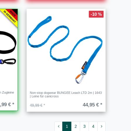
-10 %
 Zugleine
Non-stop dogwear BUNGEE Leash LTD 2m | 1643
| Leine für canicross
,99 € *
44,95 € *
49,99 €
*
1
2
3
4