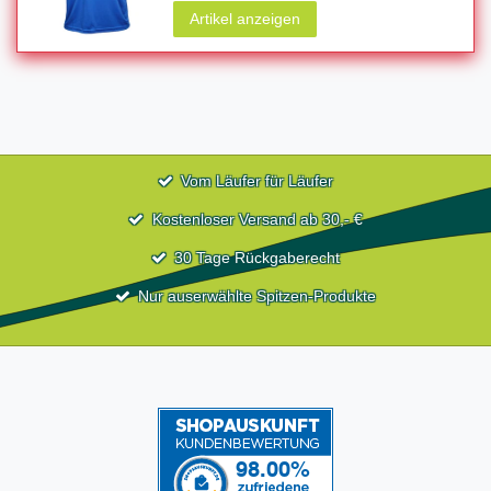
Artikel anzeigen
Vom Läufer für Läufer
Kostenloser Versand ab 30,- €
30 Tage Rückgaberecht
Nur auserwählte Spitzen-Produkte