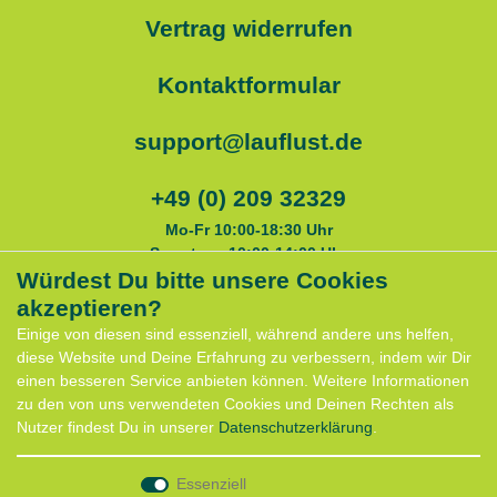
Vertrag widerrufen
Kontaktformular
support@lauflust.de
+49 (0) 209 32329
Mo-Fr 10:00-18:30 Uhr
Samstags 10:00-14:00 Uhr
Würdest Du bitte unsere Cookies
akzeptieren?
Service
Einige von diesen sind essenziell, während andere uns helfen,
Anfahrt
diese Website und Deine Erfahrung zu verbessern, indem wir Dir
Kontaktformular
einen besseren Service anbieten können. Weitere Informationen
Termin für Hundeberatung
zu den von uns verwendeten Cookies und Deinen Rechten als
CaniX Seminare
Nutzer findest Du in unserer
Daten­schutz­erklärung
.
Lauf Seminar
Laufen mit Lauflust
Essenziell