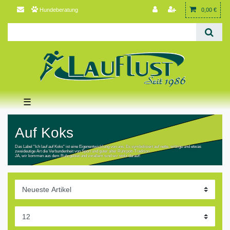
Hundeberatung
0,00 €
☰
Auf Koks
Das Label "Ich lauf auf Koks" ist eine Eigenentwicklung von uns. Es symbolisiert auf nette, witzige und etwas
zweideutige Art die Verbundenheit von Sport und guter alter Ruhrpott-Tradition.
JA, wir kommen aus dem Ruhrgebiet und vorallem sind wir stolz darauf!