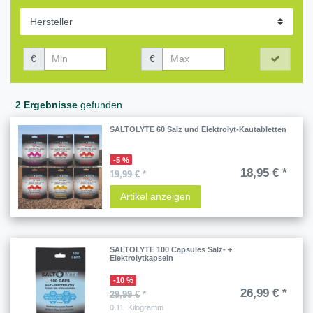
€
€
2 Ergebnisse
gefunden
SALTOLYTE 60 Salz und Elektrolyt-Kautabletten
-5 %
18,95 € *
19,99 €
*
Artikel anzeigen
SALTOLYTE 100 Capsules Salz- +
Elektrolytkapseln
-10 %
26,99 € *
29,99 €
*
0.11
Kilogramm