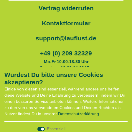
Vertrag widerrufen
Kontaktformular
support@lauflust.de
+49 (0) 209 32329
Mo-Fr 10:00-18:30 Uhr
Samstags 10:00-14:00 Uhr
Würdest Du bitte unsere Cookies
akzeptieren?
Service
Einige von diesen sind essenziell, während andere uns helfen,
Anfahrt
diese Website und Deine Erfahrung zu verbessern, indem wir Dir
Kontaktformular
einen besseren Service anbieten können. Weitere Informationen
Termin für Hundeberatung
zu den von uns verwendeten Cookies und Deinen Rechten als
CaniX Seminare
Nutzer findest Du in unserer
Daten­schutz­erklärung
.
Lauf Seminar
Laufen mit Lauflust
Essenziell