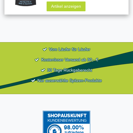
Artikel anzeigen
Vom Läufer für Läufer
Kostenloser Versand ab 30,- €
30 Tage Rückgaberecht
Nur auserwählte Spitzen-Produkte