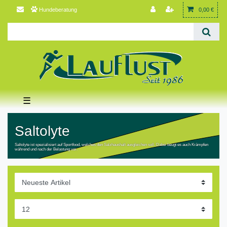
Hundeberatung
0,00 €
☰
Saltolyte
Saltolyte ist spezialisiert auf Sportfood, welches den Salzhaushalt ausgleichen soll. Dabei beugt es auch Krämpfen
während und nach der Belastung vor.