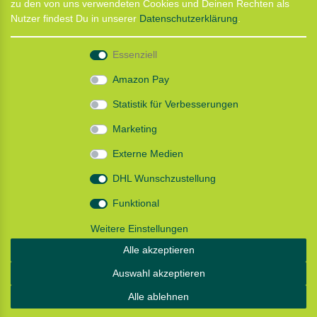
zu den von uns verwendeten Cookies und Deinen Rechten als
CaniX Seminare
Nutzer findest Du in unserer
Daten­schutz­erklärung
.
Lauf Seminar
Laufen mit Lauflust
Essenziell
Shop
Amazon Pay
Widerrufs­recht
Statistik für Verbesserungen
Batterieentsorgung
Zahlung und Versand
Marketing
Daten­schutz­erklärung
AGB
Externe Medien
Impressum
DHL Wunschzustellung
Follow us
Funktional
Weitere Einstellungen
Alle akzeptieren
Instagram: Impressum und Datenschutzerklärung
Auswahl akzeptieren
Alle ablehnen
© Copyright 2026 | Alle Rechte vorbehalten.
Designed by D.Behrendt