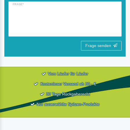
FRAGE*
Frage senden
Vom Läufer für Läufer
Kostenloser Versand ab 30,- €
30 Tage Rückgaberecht
Nur auserwählte Spitzen-Produkte