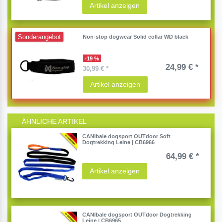
Artikel anzeigen
Sonderangebot
Non-stop dogwear Solid collar WD black
-19 %
24,99 € *
30,99 €
*
Artikel anzeigen
ÄHNLICHE ARTIKEL
CANIbale dogsport OUTdoor Soft
Dogtrekking Leine | CB6966
64,99 € *
Artikel anzeigen
CANIbale dogsport OUTdoor Dogtrekking
Leine | CB6965