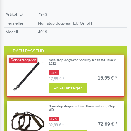
Artikel-ID
7943
Hersteller
Non stop dogwear EU GmbH
Modell
4019
DAZU PASSEND
Sonderangebot
Non-stop dogwear Security leash WD black|
1012
-11 %
15,95 € *
17,99 €
*
Artikel anzeigen
Non-stop dogwear Line Harness Long Grip
WD
-12 %
72,99 € *
82,99 €
*