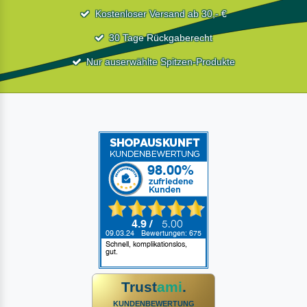
Kostenloser Versand ab 30,- €
30 Tage Rückgaberecht
Nur auserwählte Spitzen-Produkte
Trust
ami
.
KUNDENBEWERTUNG