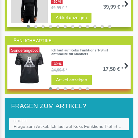
-20 %
39,99 € *
49,99 €
*
Artikel anzeigen
ÄHNLICHE ARTIKEL
Sonderangebot
Ich lauf auf Koks Funktions T-Shirt
anthracite für Männers
-30 %
17,50 € *
24,99 €
*
Artikel anzeigen
FRAGEN ZUM ARTIKEL?
BETREFF