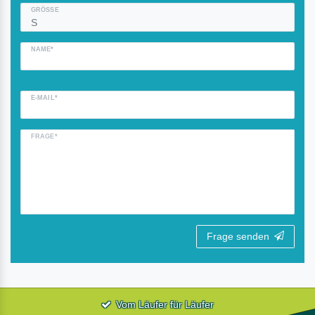
GRÖSSE
NAME*
E-MAIL*
FRAGE*
Frage senden
Vom Läufer für Läufer