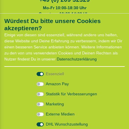
Mo-Fr 10:00-18:30 Uhr
Samstags 10:00-14:00 Uhr
Würdest Du bitte unsere Cookies
akzeptieren?
Service
Einige von diesen sind essenziell, während andere uns helfen,
Anfahrt
diese Website und Deine Erfahrung zu verbessern, indem wir Dir
Kontaktformular
einen besseren Service anbieten können. Weitere Informationen
Termin für Hundeberatung
zu den von uns verwendeten Cookies und Deinen Rechten als
CaniX Seminare
Nutzer findest Du in unserer
Daten­schutz­erklärung
.
Lauf Seminar
Laufen mit Lauflust
Essenziell
Shop
Amazon Pay
Widerrufs­recht
Statistik für Verbesserungen
Batterieentsorgung
Zahlung und Versand
Marketing
Daten­schutz­erklärung
AGB
Externe Medien
Impressum
DHL Wunschzustellung