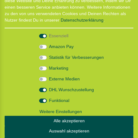
diese Website und Deine Erfahrung zu verbessern, indem wir Dir
Kontaktformular
einen besseren Service anbieten können. Weitere Informationen
Termin für Hundeberatung
zu den von uns verwendeten Cookies und Deinen Rechten als
CaniX Seminare
Nutzer findest Du in unserer
Daten­schutz­erklärung
.
Lauf Seminar
Laufen mit Lauflust
Essenziell
Shop
Amazon Pay
Widerrufs­recht
Statistik für Verbesserungen
Batterieentsorgung
Zahlung und Versand
Marketing
Daten­schutz­erklärung
AGB
Externe Medien
Impressum
DHL Wunschzustellung
Follow us
Funktional
Weitere Einstellungen
Alle akzeptieren
Instagram: Impressum und Datenschutzerklärung
Auswahl akzeptieren