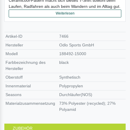
Ceramicool-Fasern macht sich dieses T-Shirt sowohl beim
Laufen, Radfahren als auch beim Wandern und im Alltag gut.
Weiterlesen
Artikel-ID
7466
Hersteller
Odlo Sports GmbH
Modell
188492-15000
Farbbezeichnung des
black
Hersteller
Oberstoff
Synthetisch
Innenmaterial
Polypropylen
Seasons
Durchläufer(NOS)
Materialzusammensetzung
73% Polyester (recycled); 27%
Polyamid
ZUBEHÖR