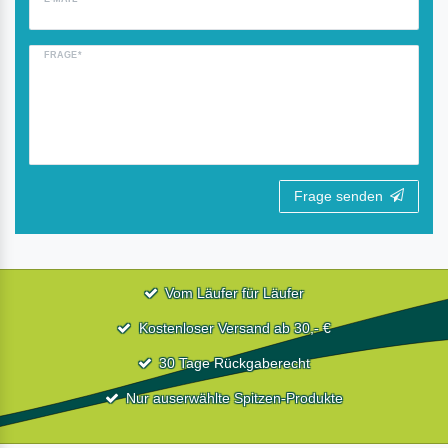
FRAGE*
Frage senden
Vom Läufer für Läufer
Kostenloser Versand ab 30,- €
30 Tage Rückgaberecht
Nur auserwählte Spitzen-Produkte