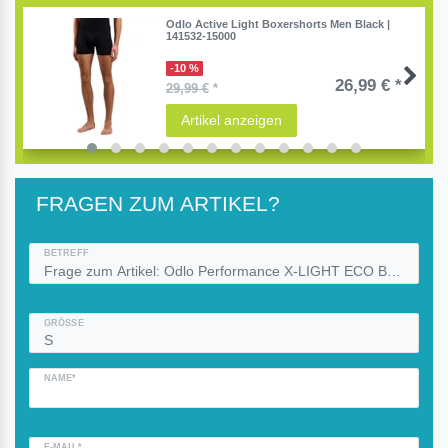
Odlo Active Light Boxershorts Men Black |
141532-15000
-10 %
26,99 € *
29,99 €
*
Artikel anzeigen
FRAGEN ZUM ARTIKEL?
BETREFF
GRÖSSE
NAME*
E-MAIL*