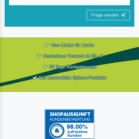
Frage senden
Vom Läufer für Läufer
Kostenloser Versand ab 30,- €
30 Tage Rückgaberecht
Nur auserwählte Spitzen-Produkte