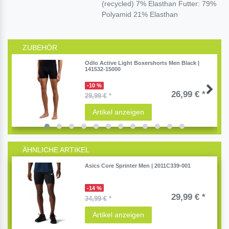
(recycled) 7% Elasthan Futter: 79%
Polyamid 21% Elasthan
ZUBEHÖR
Odlo Active Light Boxershorts Men Black |
141532-15000
-10 %
26,99 € *
29,99 €
*
Artikel anzeigen
ÄHNLICHE ARTIKEL
Asics Core Sprinter Men | 2011C339-001
-14 %
29,99 € *
34,99 €
*
Artikel anzeigen