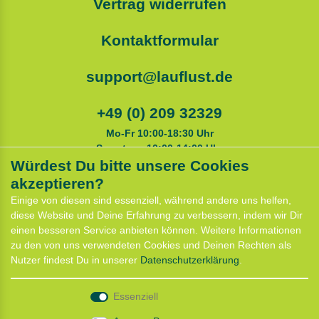
Vertrag widerrufen
Kontaktformular
support@lauflust.de
+49 (0) 209 32329
Mo-Fr 10:00-18:30 Uhr
Samstags 10:00-14:00 Uhr
Würdest Du bitte unsere Cookies
akzeptieren?
Service
Einige von diesen sind essenziell, während andere uns helfen,
Anfahrt
diese Website und Deine Erfahrung zu verbessern, indem wir Dir
Kontaktformular
einen besseren Service anbieten können. Weitere Informationen
Termin für Hundeberatung
zu den von uns verwendeten Cookies und Deinen Rechten als
CaniX Seminare
Nutzer findest Du in unserer
Daten­schutz­erklärung
.
Lauf Seminar
Laufen mit Lauflust
Essenziell
Shop