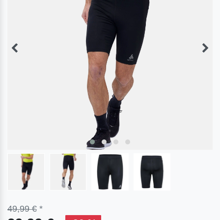
49,99 €
*