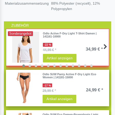
Materialzusammensetzung
88% Polyester (recycelt), 12%
Polypropylen
ZUBEHÖR
Sonderangebot
Odlo Active F-Dry Light T-Shirt Damen |
141161-10000
-22 %
34,99 € *
44,99 €
*
Artikel anzeigen
Odlo SUW Panty Active F-Dry Light Eco
Women | 141181-15000
-17 %
24,99 € *
29,99 €
*
Artikel anzeigen
Odlo SUW Eco Damen-Boxershorts Light