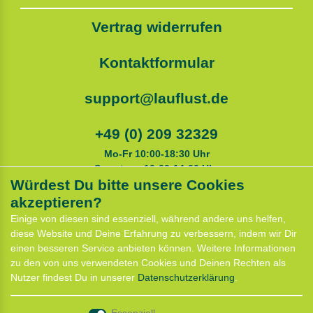
Vertrag widerrufen
Kontaktformular
support@lauflust.de
+49 (0) 209 32329
Mo-Fr 10:00-18:30 Uhr
Samstags 10:00-14:00 Uhr
Würdest Du bitte unsere Cookies
akzeptieren?
Service
Einige von diesen sind essenziell, während andere uns helfen,
Anfahrt
diese Website und Deine Erfahrung zu verbessern, indem wir Dir
Kontaktformular
einen besseren Service anbieten können. Weitere Informationen
Termin für Hundeberatung
zu den von uns verwendeten Cookies und Deinen Rechten als
CaniX Seminare
Nutzer findest Du in unserer
Daten­schutz­erklärung
.
Lauf Seminar
Laufen mit Lauflust