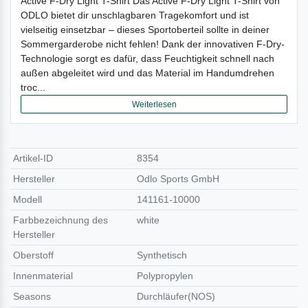
Active F-Dry Light T-Shirt Das Active F-Dry Light T-Shirt von
ODLO bietet dir unschlagbaren Tragekomfort und ist
vielseitig einsetzbar – dieses Sportoberteil sollte in deiner
Sommergarderobe nicht fehlen! Dank der innovativen F-Dry-
Technologie sorgt es dafür, dass Feuchtigkeit schnell nach
außen abgeleitet wird und das Material im Handumdrehen
troc...
Weiterlesen
Artikel-ID
8354
Hersteller
Odlo Sports GmbH
Modell
141161-10000
Farbbezeichnung des
white
Hersteller
Oberstoff
Synthetisch
Innenmaterial
Polypropylen
Seasons
Durchläufer(NOS)