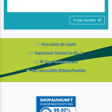
Frage senden
Vom Läufer für Läufer
Kostenloser Versand ab 30,- €
30 Tage Rückgaberecht
Nur auserwählte Spitzen-Produkte