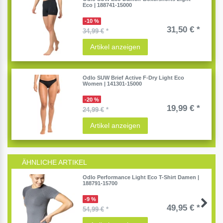
Eco | 188741-15000
-10 %
31,50 € *
34,99 €
*
Artikel anzeigen
Odlo SUW Brief Active F-Dry Light Eco
Women | 141301-15000
-20 %
19,99 € *
24,99 €
*
Artikel anzeigen
ÄHNLICHE ARTIKEL
Odlo Performance Light Eco T-Shirt Damen |
188791-15700
-9 %
49,95 € *
54,99 €
*