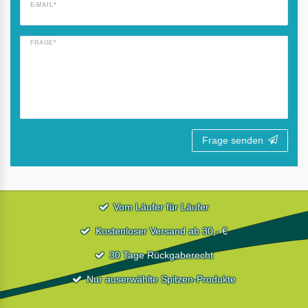
E-MAIL*
FRAGE*
Frage senden
Vom Läufer für Läufer
Kostenloser Versand ab 30,- €
30 Tage Rückgaberecht
Nur auserwählte Spitzen-Produkte