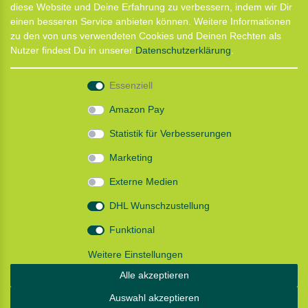
diese Website und Deine Erfahrung zu verbessern, indem wir Dir
Kontaktformular
einen besseren Service anbieten können. Weitere Informationen
Termin für Hundeberatung
zu den von uns verwendeten Cookies und Deinen Rechten als
CaniX Seminare
Nutzer findest Du in unserer
Daten­schutz­erklärung
.
Lauf Seminar
Laufen mit Lauflust
Essenziell
Shop
Amazon Pay
Widerrufs­recht
Statistik für Verbesserungen
Batterieentsorgung
Zahlung und Versand
Marketing
Daten­schutz­erklärung
AGB
Externe Medien
Impressum
DHL Wunschzustellung
Follow us
Funktional
Weitere Einstellungen
Alle akzeptieren
Instagram: Impressum und Datenschutzerklärung
Auswahl akzeptieren