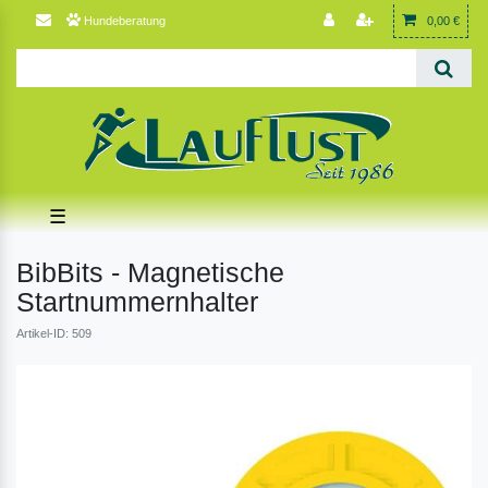
Hundeberatung
0,00 €
☰
BibBits - Magnetische
Startnummernhalter
Artikel-ID: 509