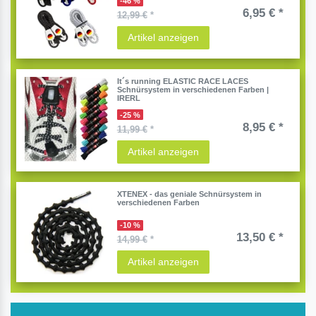
-46 %
6,95 € *
12,99 €
*
Artikel anzeigen
It´s running ELASTIC RACE LACES
Schnürsystem in verschiedenen Farben |
IRERL
-25 %
8,95 € *
11,99 €
*
Artikel anzeigen
XTENEX - das geniale Schnürsystem in
verschiedenen Farben
-10 %
13,50 € *
14,99 €
*
Artikel anzeigen