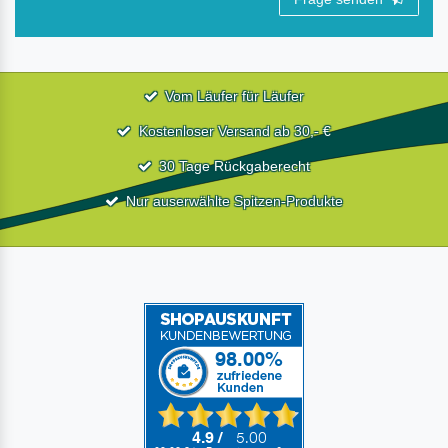
Vom Läufer für Läufer
Kostenloser Versand ab 30,- €
30 Tage Rückgaberecht
Nur auserwählte Spitzen-Produkte