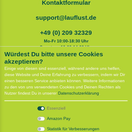
Kontaktformular
support@lauflust.de
+49 (0) 209 32329
Mo-Fr 10:00-18:30 Uhr
Samstags 10:00-14:00 Uhr
Würdest Du bitte unsere Cookies
akzeptieren?
Service
Einige von diesen sind essenziell, während andere uns helfen,
Anfahrt
diese Website und Deine Erfahrung zu verbessern, indem wir Dir
Kontaktformular
einen besseren Service anbieten können. Weitere Informationen
Termin für Hundeberatung
zu den von uns verwendeten Cookies und Deinen Rechten als
CaniX Seminare
Nutzer findest Du in unserer
Daten­schutz­erklärung
.
Lauf Seminar
Laufen mit Lauflust
Essenziell
Shop
Amazon Pay
Widerrufs­recht
Statistik für Verbesserungen
Batterieentsorgung