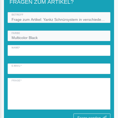
FRAGEN ZUM ARTIKEL?
BETREFF
FARBE
NAME*
E-MAIL*
FRAGE*
Frage senden