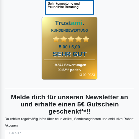
Trust
ami
.
KUNDENBEWERTUNG
5,00 / 5,00
SEHR GUT
19.874 Bewertungen
99,52% positiv
13.02.2023
Melde dich für unseren Newsletter an
und erhalte einen 5€ Gutschein
geschenkt**!!
Du erhälst regelmäßig Infos über neue Artikel, Sonderangeboten und exklusive Rabatt
Aktionen.
E-MAIL*