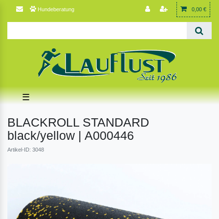
Hundeberatung
0,00 €
☰
BLACKROLL STANDARD
black/yellow | A000446
Artikel-ID: 3048