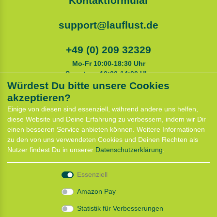
Kontaktformular
support@lauflust.de
+49 (0) 209 32329
Mo-Fr 10:00-18:30 Uhr
Samstags 10:00-14:00 Uhr
Würdest Du bitte unsere Cookies
akzeptieren?
Service
Einige von diesen sind essenziell, während andere uns helfen,
Anfahrt
diese Website und Deine Erfahrung zu verbessern, indem wir Dir
Kontaktformular
einen besseren Service anbieten können. Weitere Informationen
Termin für Hundeberatung
zu den von uns verwendeten Cookies und Deinen Rechten als
CaniX Seminare
Nutzer findest Du in unserer
Daten­schutz­erklärung
.
Lauf Seminar
Laufen mit Lauflust
Essenziell
Shop
Amazon Pay
Widerrufs­recht
Statistik für Verbesserungen
Batterieentsorgung