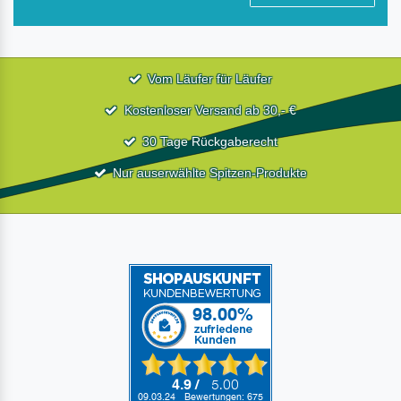
Vom Läufer für Läufer
Kostenloser Versand ab 30,- €
30 Tage Rückgaberecht
Nur auserwählte Spitzen-Produkte