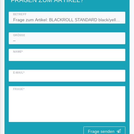
BETREFF
GRÖSSE
NAME*
E-MAIL*
FRAGE*
Frage senden