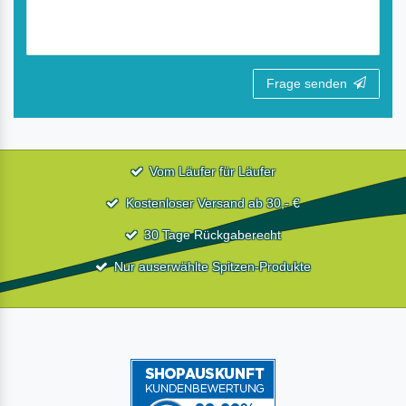
Frage senden
Vom Läufer für Läufer
Kostenloser Versand ab 30,- €
30 Tage Rückgaberecht
Nur auserwählte Spitzen-Produkte