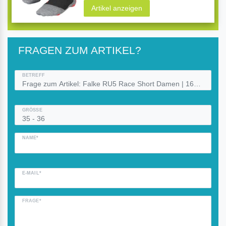
Artikel anzeigen
FRAGEN ZUM ARTIKEL?
BETREFF
GRÖSSE
NAME*
E-MAIL*
FRAGE*