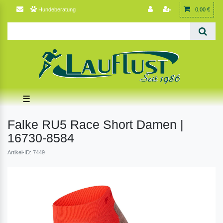
Hundeberatung
0,00 €
☰
Falke RU5 Race Short Damen |
16730-8584
Artikel-ID: 7449