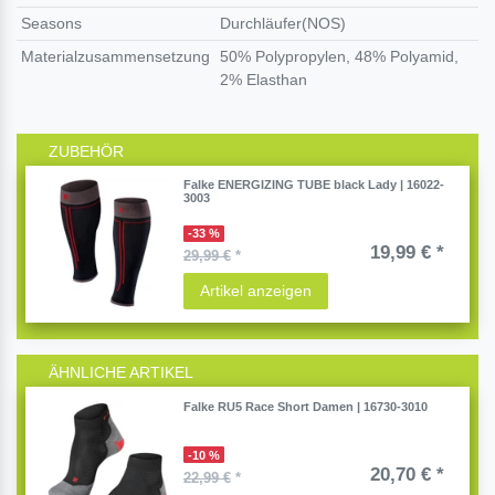
Seasons
Durchläufer(NOS)
Materialzusammensetzung
50% Polypropylen, 48% Polyamid,
2% Elasthan
ZUBEHÖR
Falke ENERGIZING TUBE black Lady | 16022-
3003
-33 %
19,99 € *
29,99 €
*
Artikel anzeigen
ÄHNLICHE ARTIKEL
Falke RU5 Race Short Damen | 16730-3010
-10 %
20,70 € *
22,99 €
*