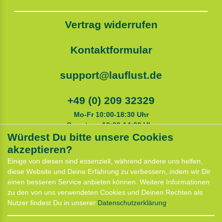
Vertrag widerrufen
Kontaktformular
support@lauflust.de
+49 (0) 209 32329
Mo-Fr 10:00-18:30 Uhr
Samstags 10:00-14:00 Uhr
Würdest Du bitte unsere Cookies
akzeptieren?
Service
Einige von diesen sind essenziell, während andere uns helfen,
Anfahrt
diese Website und Deine Erfahrung zu verbessern, indem wir Dir
Kontaktformular
einen besseren Service anbieten können. Weitere Informationen
Termin für Hundeberatung
zu den von uns verwendeten Cookies und Deinen Rechten als
CaniX Seminare
Nutzer findest Du in unserer
Daten­schutz­erklärung
.
Lauf Seminar
Laufen mit Lauflust