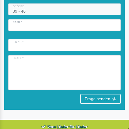
GRÖSSE
NAME*
E-MAIL*
FRAGE*
Frage senden
Vom Läufer für Läufer