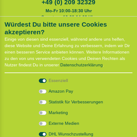
+49 (0) 209 32329
Mo-Fr 10:00-18:30 Uhr
Samstags 10:00-14:00 Uhr
Würdest Du bitte unsere Cookies
akzeptieren?
Service
Einige von diesen sind essenziell, während andere uns helfen,
Anfahrt
diese Website und Deine Erfahrung zu verbessern, indem wir Dir
Kontaktformular
einen besseren Service anbieten können. Weitere Informationen
Termin für Hundeberatung
zu den von uns verwendeten Cookies und Deinen Rechten als
CaniX Seminare
Nutzer findest Du in unserer
Daten­schutz­erklärung
.
Lauf Seminar
Laufen mit Lauflust
Essenziell
Shop
Amazon Pay
Widerrufs­recht
Statistik für Verbesserungen
Batterieentsorgung
Zahlung und Versand
Marketing
Daten­schutz­erklärung
AGB
Externe Medien
Impressum
DHL Wunschzustellung