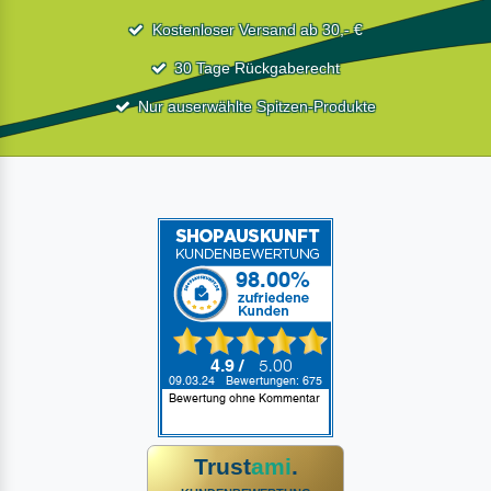
Kostenloser Versand ab 30,- €
30 Tage Rückgaberecht
Nur auserwählte Spitzen-Produkte
Trust
ami
.