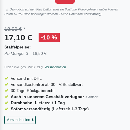
Beim Klick auf den Play Button wird ein YouTube Video geladen, dabei können
Daten zu YouTube übertragen werden. (siehe
Daten­schutz­erklärung
)
18,99 €
*
17,10 €
-10 %
Staffelpreise:
Ab Menge: 3
16,50 €
Preise inkl. ges. MwSt. zzgl.
Versandkosten
Versand mit DHL
Versandkostenfrei ab 30,- € Bestellwert
30 Tage Rückgaberecht
Auch in unserem Geschäft verfügbar
➔ Anfahrt
Durchschn. Lieferzeit 1 Tag
Sofort versandfertig
(Lieferzeit 1-3 Tage)
Versandkosten