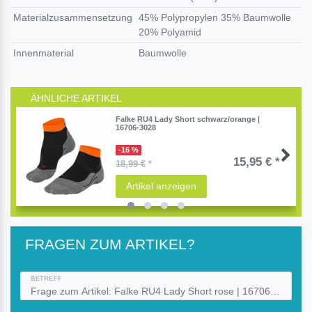
Materialzusammensetzung
45% Polypropylen 35% Baumwolle
20% Polyamid
Innenmaterial
Baumwolle
ÄHNLICHE ARTIKEL
Falke RU4 Lady Short schwarz/orange |
16706-3028
-16 %
15,95 € *
18,99 €
*
Artikel anzeigen
FRAGEN ZUM ARTIKEL?
BETREFF