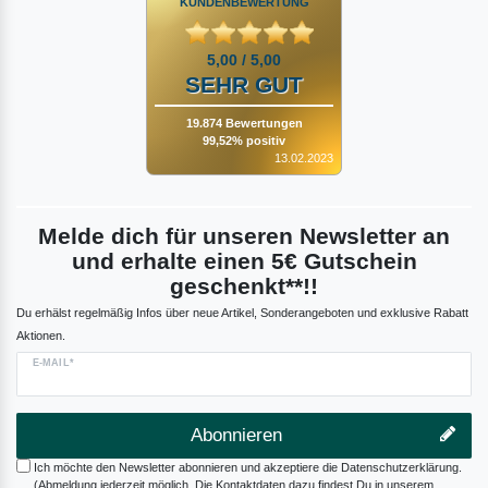
KUNDENBEWERTUNG
5,00 / 5,00
SEHR GUT
19.874 Bewertungen
99,52% positiv
13.02.2023
Melde dich für unseren Newsletter an
und erhalte einen 5€ Gutschein
geschenkt**!!
Du erhälst regelmäßig Infos über neue Artikel, Sonderangeboten und exklusive Rabatt
Aktionen.
E-MAIL*
Abonnieren
Ich möchte den Newsletter abonnieren und akzeptiere die Datenschutzerklärung.
(Abmeldung jederzeit möglich. Die Kontaktdaten dazu findest Du in unserem