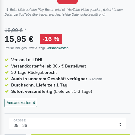
Beim Klick auf den Play Button wird ein YouTube Video geladen, dabei können
Daten zu YouTube übertragen werden. (siehe
Daten­schutz­erklärung
)
18,99 €
*
15,95 €
-16 %
Preise inkl. ges. MwSt. zzgl.
Versandkosten
Versand mit DHL
Versandkostenfrei ab 30,- € Bestellwert
30 Tage Rückgaberecht
Auch in unserem Geschäft verfügbar
➔ Anfahrt
Durchschn. Lieferzeit 1 Tag
Sofort versandfertig
(Lieferzeit 1-3 Tage)
Versandkosten
GRÖSSE