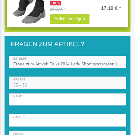
-10 %
17,10 € *
18,99 €
*
Artikel anzeigen
FRAGEN ZUM ARTIKEL?
BETREFF
GRÖSSE
NAME*
E-MAIL*
FRAGE*