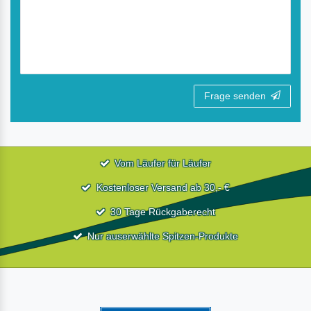
Frage senden
Vom Läufer für Läufer
Kostenloser Versand ab 30,- €
30 Tage Rückgaberecht
Nur auserwählte Spitzen-Produkte