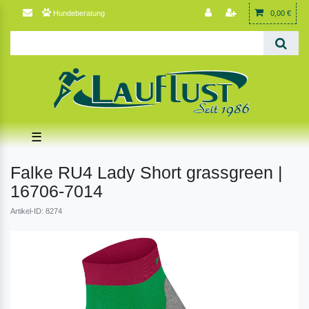
Hundeberatung
0,00 €
☰
Falke RU4 Lady Short grassgreen |
16706-7014
Artikel-ID: 8274