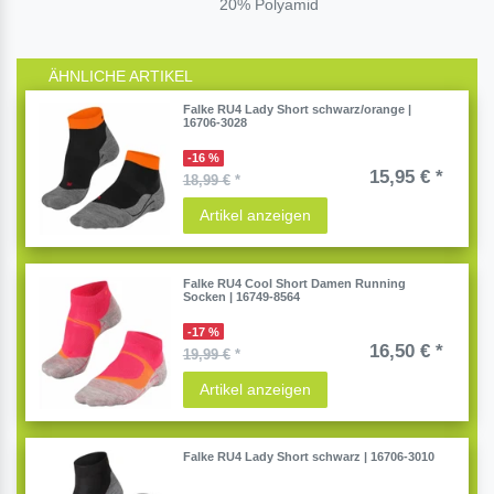
20% Polyamid
ÄHNLICHE ARTIKEL
Falke RU4 Lady Short schwarz/orange |
16706-3028
-16 %
15,95 € *
18,99 €
*
Artikel anzeigen
Falke RU4 Cool Short Damen Running
Socken | 16749-8564
-17 %
16,50 € *
19,99 €
*
Artikel anzeigen
Falke RU4 Lady Short schwarz | 16706-3010