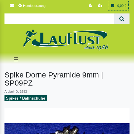
Hundeberatung
0,00 €
☰
Spike Dorne Pyramide 9mm |
SP09PZ
Artikel-ID: 1683
Spikes / Bahnschuhe