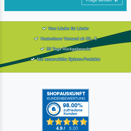
Frage senden
Vom Läufer für Läufer
Kostenloser Versand ab 30,- €
30 Tage Rückgaberecht
Nur auserwählte Spitzen-Produkte