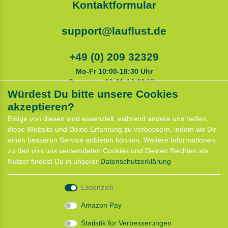
Kontaktformular
support@lauflust.de
+49 (0) 209 32329
Mo-Fr 10:00-18:30 Uhr
Samstags 10:00-14:00 Uhr
Würdest Du bitte unsere Cookies
akzeptieren?
Service
Einige von diesen sind essenziell, während andere uns helfen,
Anfahrt
diese Website und Deine Erfahrung zu verbessern, indem wir Dir
Kontaktformular
einen besseren Service anbieten können. Weitere Informationen
Termin für Hundeberatung
zu den von uns verwendeten Cookies und Deinen Rechten als
CaniX Seminare
Nutzer findest Du in unserer
Daten­schutz­erklärung
.
Lauf Seminar
Laufen mit Lauflust
Essenziell
Shop
Amazon Pay
Widerrufs­recht
Statistik für Verbesserungen
Batterieentsorgung