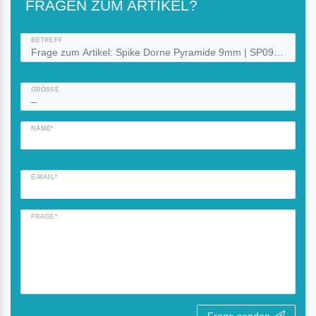
FRAGEN ZUM ARTIKEL?
BETREFF
GRÖSSE
NAME*
E-MAIL*
FRAGE*