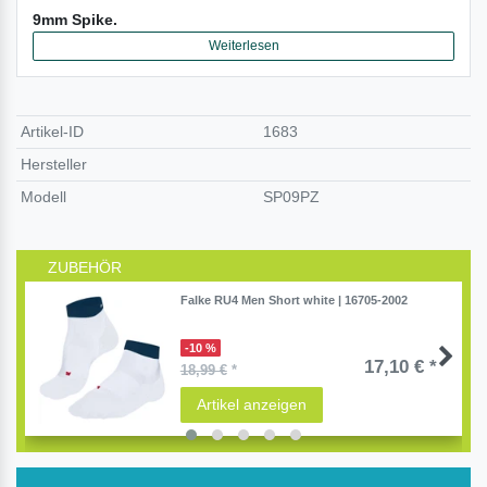
9mm Spike.
Weiterlesen
Artikel-ID
1683
Hersteller
Modell
SP09PZ
ZUBEHÖR
Falke RU4 Men Short white | 16705-2002
-10 %
17,10 € *
18,99 €
*
Artikel anzeigen