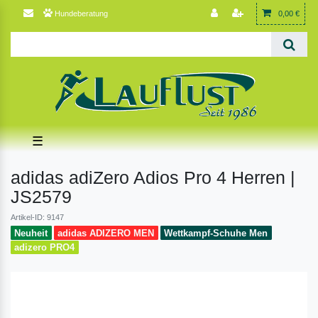
Hundeberatung
0,00 €
☰
adidas adiZero Adios Pro 4 Herren |
JS2579
Artikel-ID: 9147
Neuheit
adidas ADIZERO MEN
Wettkampf-Schuhe Men
adizero PRO4