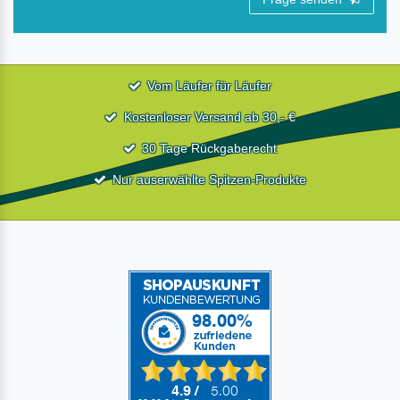
Vom Läufer für Läufer
Kostenloser Versand ab 30,- €
30 Tage Rückgaberecht
Nur auserwählte Spitzen-Produkte