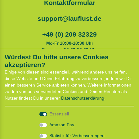
Kontaktformular
support@lauflust.de
+49 (0) 209 32329
Mo-Fr 10:00-18:30 Uhr
Samstags 10:00-14:00 Uhr
Würdest Du bitte unsere Cookies
akzeptieren?
Service
Einige von diesen sind essenziell, während andere uns helfen,
Anfahrt
diese Website und Deine Erfahrung zu verbessern, indem wir Dir
Kontaktformular
einen besseren Service anbieten können. Weitere Informationen
Termin für Hundeberatung
zu den von uns verwendeten Cookies und Deinen Rechten als
CaniX Seminare
Nutzer findest Du in unserer
Daten­schutz­erklärung
.
Lauf Seminar
Laufen mit Lauflust
Essenziell
Shop
Amazon Pay
Widerrufs­recht
Statistik für Verbesserungen
Batterieentsorgung