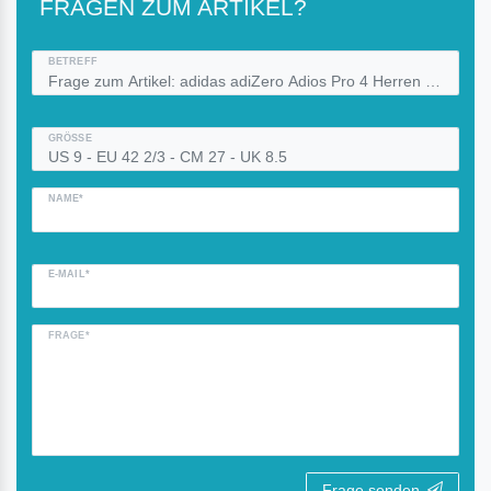
FRAGEN ZUM ARTIKEL?
BETREFF
GRÖSSE
NAME*
E-MAIL*
FRAGE*
Frage senden