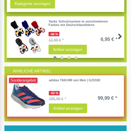
Kategorie anzeigen
Yankz Schnürsystem in verschiedenen
Farben mit Deutschlandfahne
-46 %
6,95 € *
12,99 €
*
Artikel anzeigen
ÄHNLICHE ARTIKEL
Sonderangebot
adidas TAKUMI sen Men | GZ0182
-50 %
99,99 € *
199,99 €
*
Artikel anzeigen