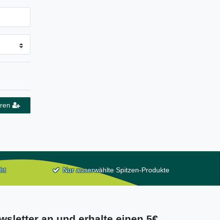
eren
ht
Nur auserwählte Spitzen-Produkte
wsletter an und erhalte einen 5€