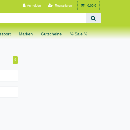
Anmelden
Registrieren
0,00 €
sport
Marken
Gutscheine
% Sale %