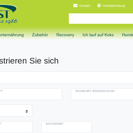
Kontakt
Hundeberatung
orternährung
Zubehör
Recovery
Ich lauf auf Koks
Hunde
strieren Sie sich
T*
PASSWORT WIEDERHOLEN*
*
NACHNAME*