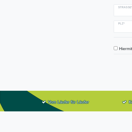
STRASSE*
PLZ*
Hiermit
Vom Läufer für Läufer
K