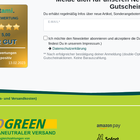
Gutschein
t
ami
.
Du erhälst regelmäßig Infos über neue Artikel, Sonderangeboten
EWERTUNG
E-MAIL*
/ 5,00
Ich möchte den Newsletter abonnieren und akzeptiere die D
 GUT
findest Du in unserem Impressum.)
Datenschutzerklärung
wertungen
** Nach erfolgreicher bestätigung deiner Anmeldung (double-Opt
positiv
Gutscheinaktionen. Keine Barauszahlung.
13.02.2023
gs- und Versandkosten)