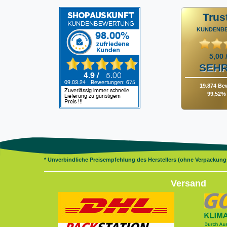
Trus
KUNDENB
5,00 
SEHR
19.874 Be
99,52% 
* Unverbindliche Preisempfehlung des Herstellers (ohne Verpackun
Versand