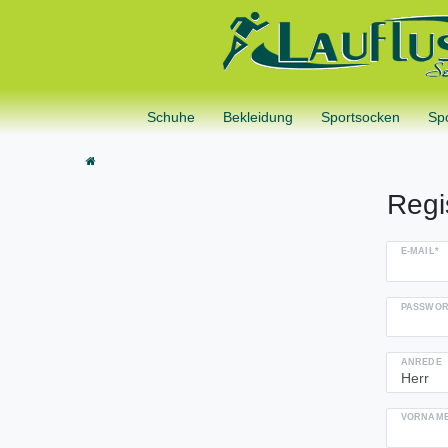
Schuhe
Bekleidung
Sportsocken
Sp
Regi
E-MAIL*
PASSWOR
ANREDE
VORNAME