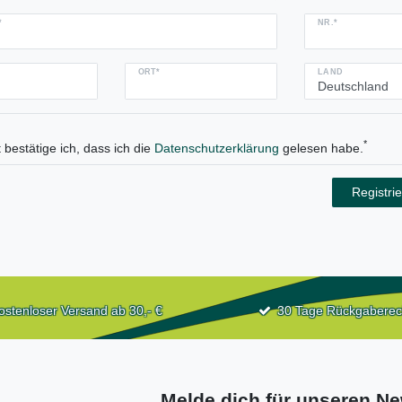
NR.*
ORT*
LAND
*
 bestätige ich, dass ich die
Daten­schutz­erklärung
gelesen habe.
Registri
ostenloser Versand ab 30,- €
30 Tage Rückgaberec
Melde dich für unseren Ne