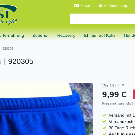
Kontakt
Hundeberatung
orternährung
Zubehör
Recovery
Ich lauf auf Koks
Hunde
 | 920305
u | 920305
25,00 €
*
9,99 €
Preise inkl. ges. MwSt.
Versand mit 
Versandkosten
30 Tage Rück
Auch in uns