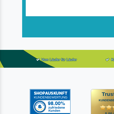
Vom Läufer für Läufer
K
Trus
KUNDENB
5,00 