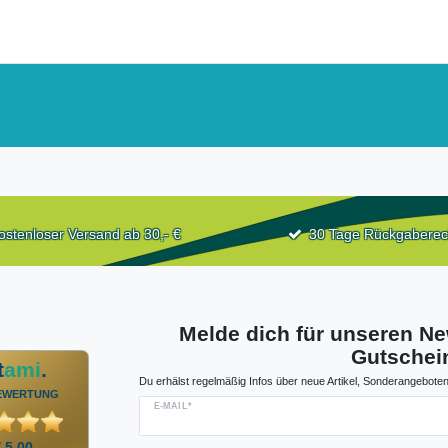
ostenloser Versand ab 30,- €
30 Tage Rückgaberec
Melde dich für unseren Ne
Gutschein
t
ami
.
Du erhälst regelmäßig Infos über neue Artikel, Sonderangeboten
EWERTUNG
E-MAIL*
/ 5,00