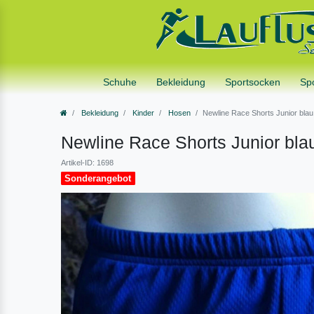
Schuhe
Bekleidung
Sportsocken
Sp
Bekleidung
Kinder
Hosen
Newline Race Shorts Junior blau
Newline Race Shorts Junior bla
Artikel-ID: 1698
Sonderangebot