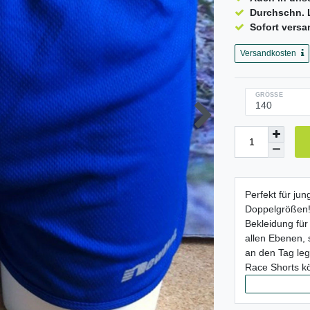
Durchschn. L
Sofort versa
Versandkosten
GRÖSSE
Perfekt für ju
Doppelgrößen! 
Bekleidung für
allen Ebenen, 
an den Tag leg
Race Shorts k