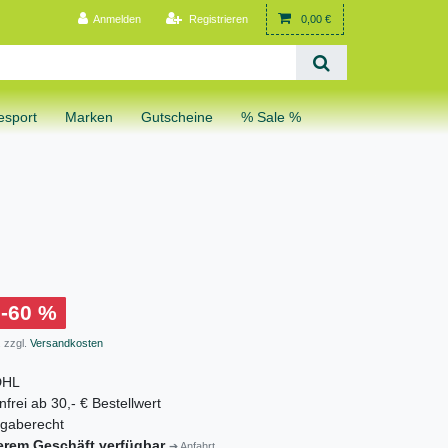
Anmelden
Registrieren
0,00 €
sport
Marken
Gutscheine
% Sale %
-60 %
 zzgl.
Versandkosten
DHL
frei ab 30,- € Bestellwert
gaberecht
erem Geschäft verfügbar
➔ Anfahrt