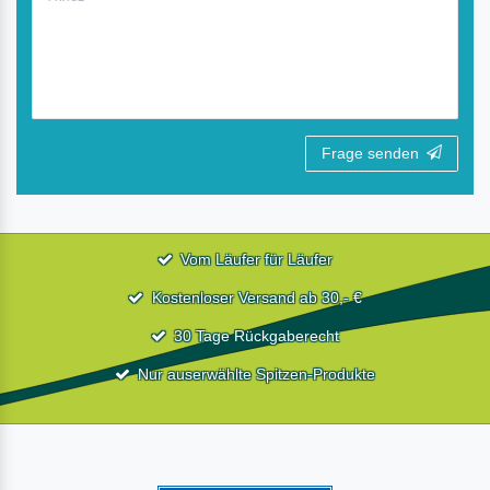
Frage senden
Vom Läufer für Läufer
Kostenloser Versand ab 30,- €
30 Tage Rückgaberecht
Nur auserwählte Spitzen-Produkte