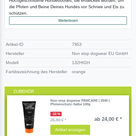
Hochgeschnittene Hundebooties, die entwickelt wurden, um
27 cm
die Pfoten und Beine Deines Hundes vor Schnee und Eis zu
schützen.
28 cm
Weiterlesen
Artikel-ID
7953
Hersteller
Non stop dogwear EU GmbH
Modell
132HIGH
Farbbezeichnung des Hersteller
orange
ZUBEHÖR
Non-stop dogwear PAWCARE | 2040 |
Pfotenschutz-Salbe 100g
-10 %
ab 24,00 € *
29,99 €
*
Artikel anzeigen