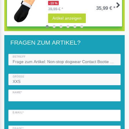
-10 %
35,99 € *
39,99 €
*
Artikel anzeigen
FRAGEN ZUM ARTIKEL?
BETREFF
GRÖSSE
NAME*
E-MAIL*
FRAGE*