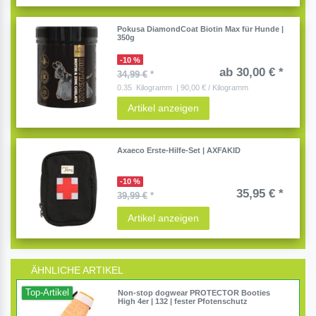
Pokusa DiamondCoat Biotin Max für Hunde |
350g
-10 %
ab 30,00 € *
34,99 €
*
0.35
Kilogramm
| 90,00 € / Kilogramm
Artikel anzeigen
Axaeco Erste-Hilfe-Set | AXFAKID
-10 %
35,95 € *
39,99 €
*
Artikel anzeigen
ÄHNLICHE ARTIKEL
Top-Artikel
Non-stop dogwear PROTECTOR Booties
High 4er | 132 | fester Pfotenschutz