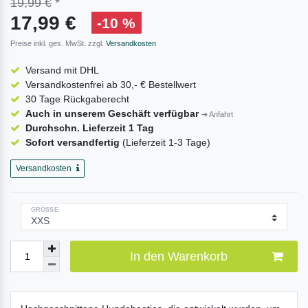
19,99 €
*
17,99 €
-10 %
Preise inkl. ges. MwSt. zzgl.
Versandkosten
Versand mit DHL
Versandkostenfrei ab 30,- € Bestellwert
ÖHE
30 Tage Rückgaberecht
M FLACHEN ZUSTAND CIRCA)
Auch in unserem Geschäft verfügbar
➔ Anfahrt
Durchschn. Lieferzeit 1 Tag
8 cm
Sofort versandfertig
(Lieferzeit 1-3 Tage)
11 cm
Versandkosten
14 cm
GRÖSSE
20 cm
22 cm
In den Warenkorb
24 cm