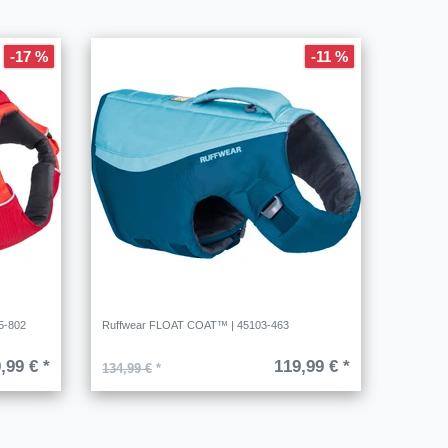
-17 %
-11 %
25-802
Ruffwear FLOAT COAT™ | 45103-463
,99 € *
119,99 € *
134,99 €
*