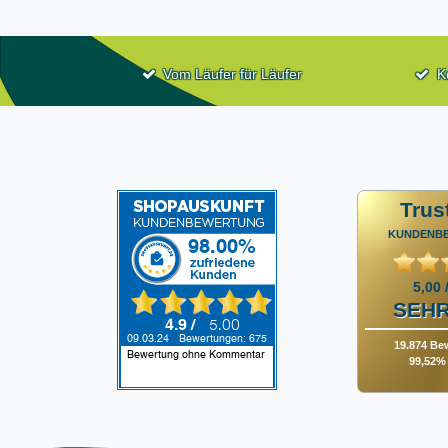
Vom Läufer für Läufer
K
Trus
KUNDENB
5,00 
SEHR
19.874 Be
99,52% 