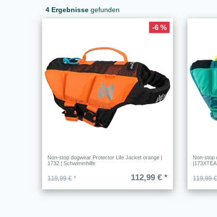
4 Ergebnisse
gefunden
-6 %
Non-stop dogwear Protector Life Jacket orange |
Non-stop 
1732 | Schwimmhilfe
|173XTEAL
112,99 € *
119,99 €
*
119,99 