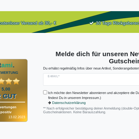
ostenloser Versand ab 30,- €
30 Tage Rückgaberec
Melde dich für unseren Ne
Gutschein
t
ami
.
Du erhälst regelmäßig Infos über neue Artikel, Sonderangeboten
EWERTUNG
E-MAIL*
/ 5,00
Ich möchte den Newsletter abonnieren und akzeptiere die D
 GUT
findest Du in unserem Impressum.)
Datenschutzerklärung
wertungen
** Nach erfolgreicher bestätigung deiner Anmeldung (double-Opt
positiv
Gutscheinaktionen. Keine Barauszahlung.
13.02.2023