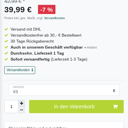
42,99 €
*
39,99 €
-7 %
Preise inkl. ges. MwSt. zzgl.
Versandkosten
Versand mit DHL
Versandkostenfrei ab 30,- € Bestellwert
30 Tage Rückgaberecht
Auch in unserem Geschäft verfügbar
➔ Anfahrt
Durchschn. Lieferzeit 1 Tag
Sofort versandfertig
(Lieferzeit 1-3 Tage)
FANG
GEWICHT
Versandkosten
GRÖSSE
 cm
90g
 cm
104g
In den Warenkorb
 cm
118g
 cm
136g