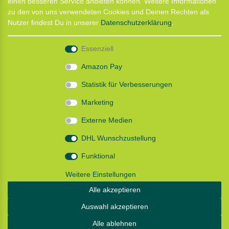
einen besseren Service anbieten können. Weitere Informationen
Termin für Hundeberatung
zu den von uns verwendeten Cookies und Deinen Rechten als
CaniX Seminare
Nutzer findest Du in unserer
Daten­schutz­erklärung
.
Lauf Seminar
Laufen mit Lauflust
Essenziell
Shop
Amazon Pay
Widerrufs­recht
Statistik für Verbesserungen
Batterieentsorgung
Zahlung und Versand
Marketing
Daten­schutz­erklärung
AGB
Externe Medien
Impressum
DHL Wunschzustellung
Follow us
Funktional
Weitere Einstellungen
Alle akzeptieren
Instagram: Impressum und Datenschutzerklärung
Auswahl akzeptieren
Alle ablehnen