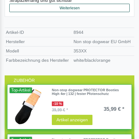
Strapazierfähig und gut sichtbar
Weiterlesen
 cm
155g
Artikel-ID
8944
Hersteller
Non stop dogwear EU GmbH
Modell
353XX
Farbbezeichnung des Hersteller
white/black/orange
ZUBEHÖR
Top-Artikel
Non-stop dogwear PROTECTOR Booties
High 4er | 132 | fester Pfotenschutz
-10 %
35,99 € *
39,99 €
*
Artikel anzeigen