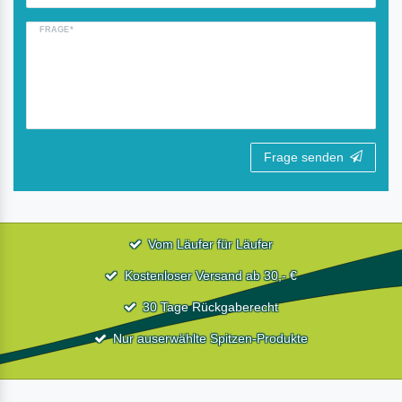
FRAGE*
Frage senden
Vom Läufer für Läufer
Kostenloser Versand ab 30,- €
30 Tage Rückgaberecht
Nur auserwählte Spitzen-Produkte