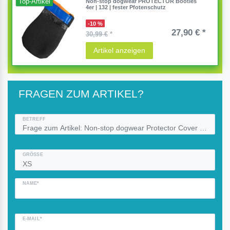
Top-Artikel
Non-stop dogwear PROTECTOR Booties
4er | 132 | fester Pfotenschutz
-10 %
27,90 € *
30,99 €
*
Artikel anzeigen
FRAGEN ZUM ARTIKEL?
BETREFF
GRÖSSE
NAME*
E-MAIL*