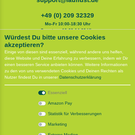
+49 (0) 209 32329
Mo-Fr 10:00-18:30 Uhr
Samstags 10:00-14:00 Uhr
Würdest Du bitte unsere Cookies
akzeptieren?
Service
Einige von diesen sind essenziell, während andere uns helfen,
Anfahrt
diese Website und Deine Erfahrung zu verbessern, indem wir Dir
Kontaktformular
einen besseren Service anbieten können. Weitere Informationen
Termin für Hundeberatung
zu den von uns verwendeten Cookies und Deinen Rechten als
CaniX Seminare
Nutzer findest Du in unserer
Daten­schutz­erklärung
.
Lauf Seminar
Laufen mit Lauflust
Essenziell
Shop
Amazon Pay
Widerrufs­recht
Statistik für Verbesserungen
Batterieentsorgung
Zahlung und Versand
Marketing
Daten­schutz­erklärung
AGB
Externe Medien