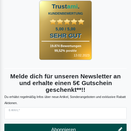
Trust
ami
.
KUNDENBEWERTUNG
5,00 / 5,00
SEHR GUT
19.874 Bewertungen
99,52% positiv
13.02.2023
Melde dich für unseren Newsletter an
und erhalte einen 5€ Gutschein
geschenkt**!!
Du erhälst regelmäßig Infos über neue Artikel, Sonderangeboten und exklusive Rabatt
Aktionen.
E-MAIL*
Abonnieren