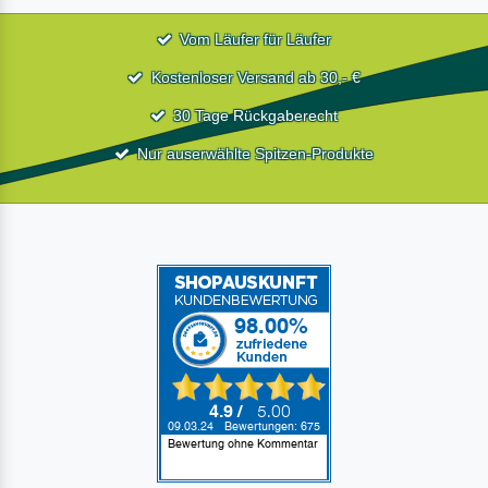
Vom Läufer für Läufer
Kostenloser Versand ab 30,- €
30 Tage Rückgaberecht
Nur auserwählte Spitzen-Produkte