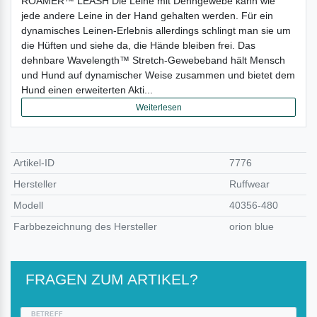
ROAMER™ LEASH Die Leine mit Dehngewebe kann wie
jede andere Leine in der Hand gehalten werden. Für ein
dynamisches Leinen-Erlebnis allerdings schlingt man sie um
die Hüften und siehe da, die Hände bleiben frei. Das
dehnbare Wavelength™ Stretch-Gewebeband hält Mensch
und Hund auf dynamischer Weise zusammen und bietet dem
Hund einen erweiterten Akti...
Weiterlesen
Artikel-ID
7776
Hersteller
Ruffwear
Modell
40356-480
Farbbezeichnung des Hersteller
orion blue
FRAGEN ZUM ARTIKEL?
BETREFF