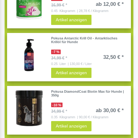
ab 12,00 € *
16,99 €
*
0.45
Kilogramm
| 28,78 € / Kilogramm
Artikel anzeigen
Pokusa Antarctic Krill Oil - Antarktisches
Krillöl für Hunde
-7 %
32,50 € *
34,99 €
*
0.25
Liter
| 130,00 € / Liter
Artikel anzeigen
Pokusa DiamondCoat Biotin Max für Hunde |
350g
-10 %
ab 30,00 € *
34,99 €
*
0.35
Kilogramm
| 90,00 € / Kilogramm
Artikel anzeigen