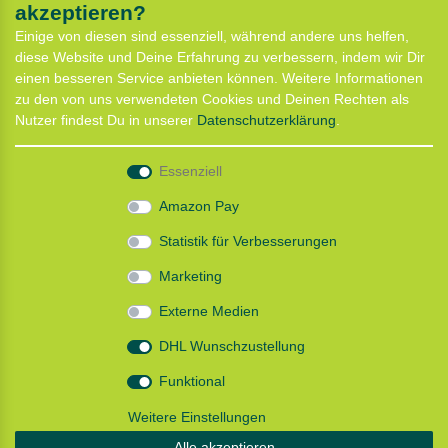
akzeptieren?
Service
Einige von diesen sind essenziell, während andere uns helfen,
Anfahrt
diese Website und Deine Erfahrung zu verbessern, indem wir Dir
Kontaktformular
einen besseren Service anbieten können. Weitere Informationen
Termin für Hundeberatung
zu den von uns verwendeten Cookies und Deinen Rechten als
CaniX Seminare
Nutzer findest Du in unserer
Daten­schutz­erklärung
.
Lauf Seminar
Laufen mit Lauflust
Essenziell
Shop
Amazon Pay
Widerrufs­recht
Statistik für Verbesserungen
Batterieentsorgung
Zahlung und Versand
Marketing
Daten­schutz­erklärung
AGB
Externe Medien
Impressum
DHL Wunschzustellung
Follow us
Funktional
Weitere Einstellungen
Alle akzeptieren