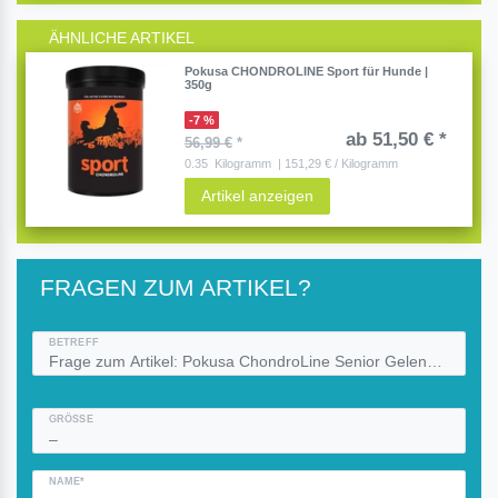
ÄHNLICHE ARTIKEL
Pokusa CHONDROLINE Sport für Hunde |
350g
-7 %
ab 51,50 € *
56,99 €
*
0.35
Kilogramm
| 151,29 € / Kilogramm
Artikel anzeigen
FRAGEN ZUM ARTIKEL?
BETREFF
GRÖSSE
NAME*