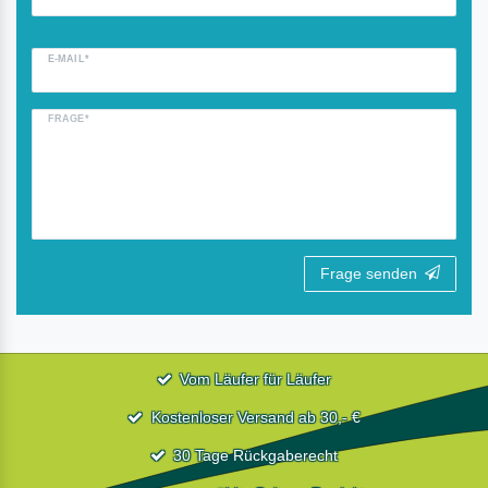
E-MAIL*
FRAGE*
Frage senden
Vom Läufer für Läufer
Kostenloser Versand ab 30,- €
30 Tage Rückgaberecht