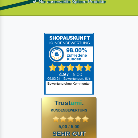
Nur auserwählte Spitzen-Produkte
Trust
ami
.
KUNDENBEWERTUNG
5,00 / 5,00
SEHR GUT