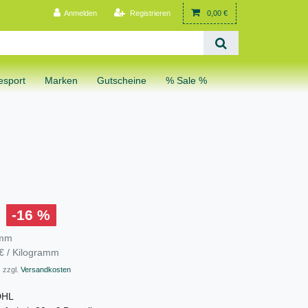
Anmelden
Registrieren
0,00 €
sport
Marken
Gutscheine
% Sale %
-16 %
amm
€ / Kilogramm
 zzgl.
Versandkosten
DHL