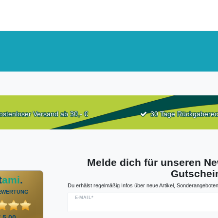
ostenloser Versand ab 30,- €
30 Tage Rückgaberec
Melde dich für unseren Ne
Gutschein
t
ami
.
Du erhälst regelmäßig Infos über neue Artikel, Sonderangeboten
EWERTUNG
E-MAIL*
/ 5,00