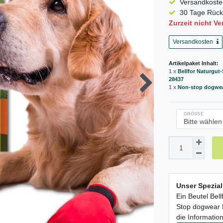
Versandkosten
30 Tage Rück
Zurzeit nicht Ve
Versandkosten
Artikelpaket Inhalt:
1 x
Bellfor Naturgut
28437
1 x
Non-stop dogwear
GRÖSSE
Unser Spezia
Ein Beutel Bel
Stop dogwear B
die Information