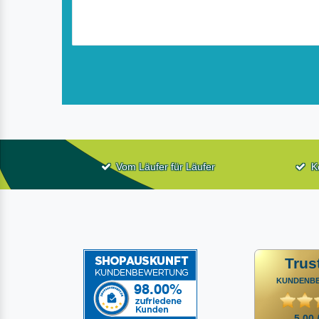
Vom Läufer für Läufer
K
Trus
KUNDENB
5,00 