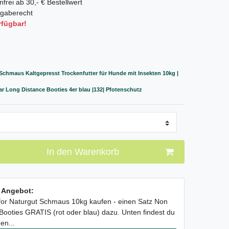
frei ab 30,- € Bestellwert
gaberecht
rfügbar!
-Schmaus Kaltgepresst Trockenfutter für Hunde mit Insekten 10kg |
 Long Distance Booties 4er blau |132| Pfotenschutz
In den Warenkorb
l Angebot:
lfor Naturgut Schmaus 10kg kaufen - einen Satz Non
ooties GRATIS (rot oder blau) dazu. Unten findest du
en...