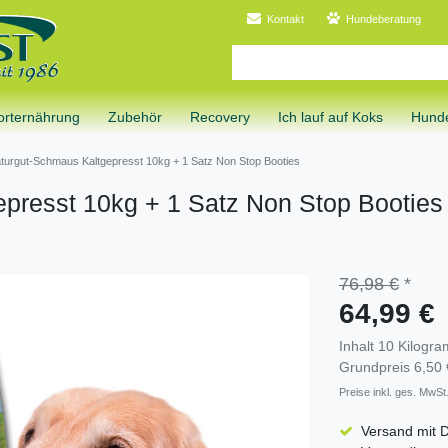
Kontakt
Hundeberatung
orternährung
Zubehör
Recovery
Ich lauf auf Koks
Hunde
aturgut-Schmaus Kaltgepresst 10kg + 1 Satz Non Stop Booties
epresst 10kg + 1 Satz Non Stop Booties
76,98 €
*
64,99 €
Inhalt
10
Kilogr
Grundpreis
6,50 
Preise inkl. ges. MwSt.
Versand mit 