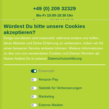
+49 (0) 209 32329
Mo-Fr 10:00-18:30 Uhr
Samstags 10:00-14:00 Uhr
Würdest Du bitte unsere Cookies
akzeptieren?
Service
Einige von diesen sind essenziell, während andere uns helfen,
Anfahrt
diese Website und Deine Erfahrung zu verbessern, indem wir Dir
Kontaktformular
einen besseren Service anbieten können. Weitere Informationen
Termin für Hundeberatung
zu den von uns verwendeten Cookies und Deinen Rechten als
CaniX Seminare
Nutzer findest Du in unserer
Daten­schutz­erklärung
.
Lauf Seminar
Laufen mit Lauflust
Essenziell
Shop
Amazon Pay
Widerrufs­recht
Statistik für Verbesserungen
Batterieentsorgung
Zahlung und Versand
Marketing
Daten­schutz­erklärung
AGB
Externe Medien
Impressum