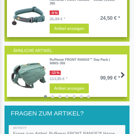
355
-9 %
24,50 € *
26,99 €
*
Artikel anzeigen
ÄHNLICHE ARTIKEL
Ruffwear FRONT RANGE™ Day Pack |
50601-355
-13 %
99,99 € *
114,95 €
*
Artikel anzeigen
FRAGEN ZUM ARTIKEL?
BETREFF