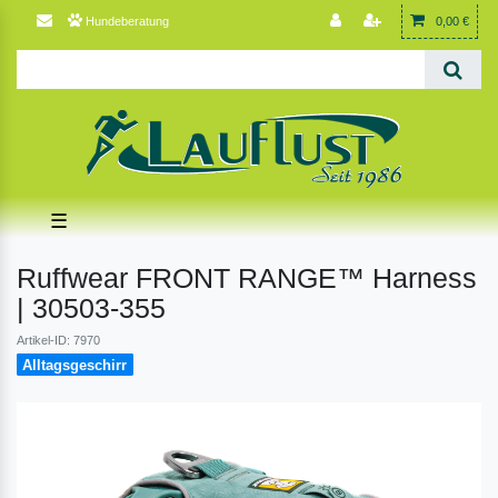
Hundeberatung
0,00 €
☰
Ruffwear FRONT RANGE™ Harness
| 30503-355
Artikel-ID: 7970
Alltagsgeschirr