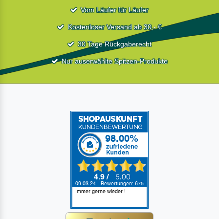
Vom Läufer für Läufer
Kostenloser Versand ab 30,- €
30 Tage Rückgaberecht
Nur auserwählte Spitzen-Produkte