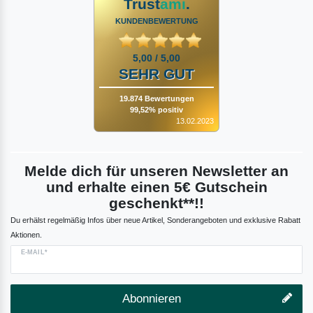
Trust
ami
.
KUNDENBEWERTUNG
5,00 / 5,00
SEHR GUT
19.874 Bewertungen
99,52% positiv
13.02.2023
Melde dich für unseren Newsletter an
und erhalte einen 5€ Gutschein
geschenkt**!!
Du erhälst regelmäßig Infos über neue Artikel, Sonderangeboten und exklusive Rabatt
Aktionen.
E-MAIL*
Abonnieren