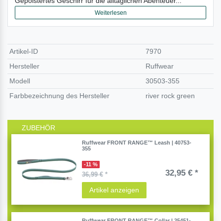
Gepolstertes Geschirr für die alltäglichen Abenteuer...
Weiterlesen
Artikel-ID
7970
Hersteller
Ruffwear
Modell
30503-355
Farbbezeichnung des Hersteller
river rock green
ZUBEHÖR
Ruffwear FRONT RANGE™ Leash | 40753-
355
-11 %
32,95 € *
36,99 €
*
Artikel anzeigen
Ruffwear FRONT RANGE™ Collar | 25451-