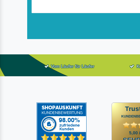
Vom Läufer für Läufer
K
Trus
KUNDENB
5,00 
SEHR