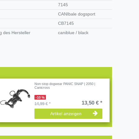
7145
CANIbale dogsport
CB7145
 des Hersteller
caniblue / black
Non-stop dogwear PANIC SNAP | 2050 |
Canicross
-10 %
13,50 € *
14,99 €
*
Artikel anzeigen