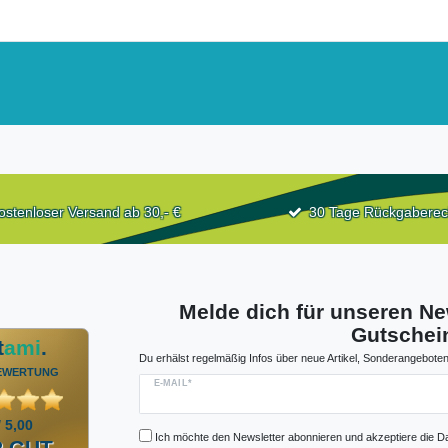
ostenloser Versand ab 30,- €
30 Tage Rückgaberec
Melde dich für unseren Ne
Gutschein
t
ami
.
Du erhälst regelmäßig Infos über neue Artikel, Sonderangeboten
EWERTUNG
E-MAIL*
/ 5,00
Ich möchte den Newsletter abonnieren und akzeptiere die D
 GUT