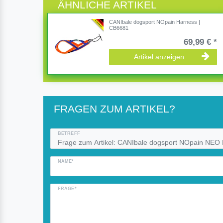
ÄHNLICHE ARTIKEL
CANIbale dogsport NOpain Harness |
CB6681
69,99 € *
Artikel anzeigen
FRAGEN ZUM ARTIKEL?
BETREFF
NAME*
FRAGE*