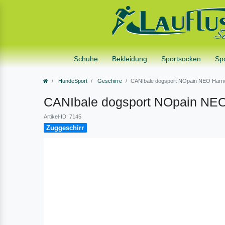
Schuhe
Bekleidung
Sportsocken
Sp
HundeSport
Geschirre
CANIbale dogsport NOpain NEO Harn
CANIbale dogsport NOpain NEO
Artikel-ID: 7145
Zuggeschirr