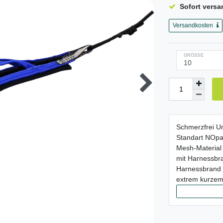
Sofort versa
Versandkosten
GRÖSSE
Schmerzfrei Un
Standart NOpai
Mesh-Material
mit Harnessbra
Harnessbrand 
extrem kurzem 