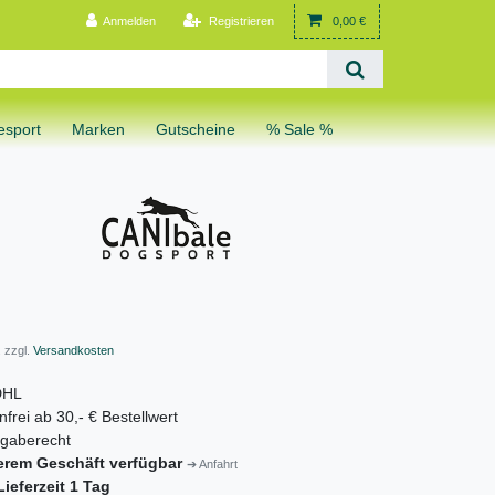
Anmelden
Registrieren
0,00 €
sport
Marken
Gutscheine
% Sale %
 zzgl.
Versandkosten
DHL
frei ab 30,- € Bestellwert
gaberecht
erem Geschäft verfügbar
➔ Anfahrt
ieferzeit 1 Tag