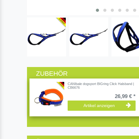
ZUBEHÖR
CANIbale dogsport BIGring Click Halsband |
CB6676
26,99 € *
Artikel anzeigen