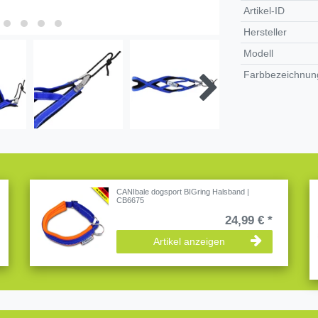
Artikel-ID
Hersteller
Modell
Farbbezeichnung
CANIbale dogsport BIGring Halsband |
CB6675
24,99 € *
Artikel anzeigen