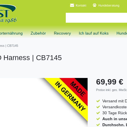
Kontakt
Hundeberatung
orternährung
Zubehör
Recovery
Ich lauf auf Koks
Hunde
ess | CB7145
 Harness | CB7145
69,99 €
Preise inkl. ges. MwSt.
Versand mit 
Versandkosten
30 Tage Rück
Auch in uns
Durchschn. L