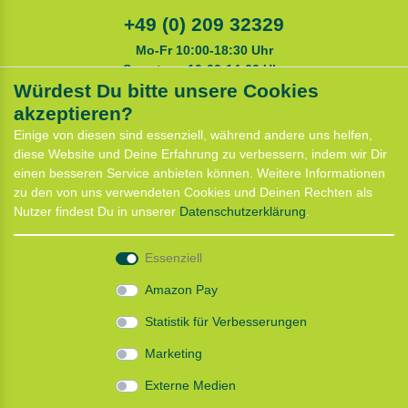
+49 (0) 209 32329
Mo-Fr 10:00-18:30 Uhr
Samstags 10:00-14:00 Uhr
Würdest Du bitte unsere Cookies
akzeptieren?
Service
Einige von diesen sind essenziell, während andere uns helfen,
Anfahrt
diese Website und Deine Erfahrung zu verbessern, indem wir Dir
Kontaktformular
einen besseren Service anbieten können. Weitere Informationen
Termin für Hundeberatung
zu den von uns verwendeten Cookies und Deinen Rechten als
CaniX Seminare
Nutzer findest Du in unserer
Daten­schutz­erklärung
.
Lauf Seminar
Laufen mit Lauflust
Essenziell
Shop
Amazon Pay
Widerrufs­recht
Statistik für Verbesserungen
Batterieentsorgung
Zahlung und Versand
Marketing
Daten­schutz­erklärung
AGB
Externe Medien
Impressum