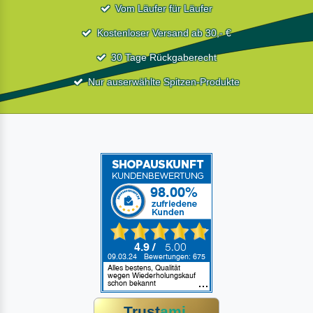
Vom Läufer für Läufer
Kostenloser Versand ab 30,- €
30 Tage Rückgaberecht
Nur auserwählte Spitzen-Produkte
Trust
ami
.