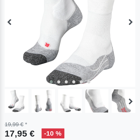
19,99 €
*
17,95 €
-10 %