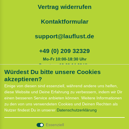
Vertrag widerrufen
Kontaktformular
support@lauflust.de
+49 (0) 209 32329
Mo-Fr 10:00-18:30 Uhr
Samstags 10:00-14:00 Uhr
Würdest Du bitte unsere Cookies
akzeptieren?
Service
Einige von diesen sind essenziell, während andere uns helfen,
Anfahrt
diese Website und Deine Erfahrung zu verbessern, indem wir Dir
Kontaktformular
einen besseren Service anbieten können. Weitere Informationen
Termin für Hundeberatung
zu den von uns verwendeten Cookies und Deinen Rechten als
CaniX Seminare
Nutzer findest Du in unserer
Daten­schutz­erklärung
.
Lauf Seminar
Laufen mit Lauflust
Essenziell