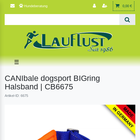
Hundeberatung
0,00 €
☰
CANIbale dogsport BIGring
Halsband | CB6675
Artikel-ID: 6675