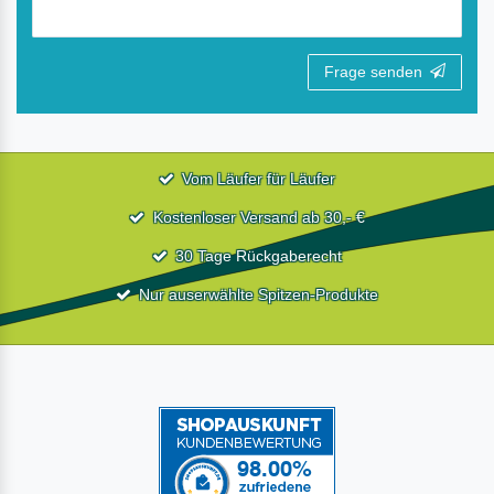
Frage senden
Vom Läufer für Läufer
Kostenloser Versand ab 30,- €
30 Tage Rückgaberecht
Nur auserwählte Spitzen-Produkte