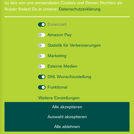
zu den von uns verwendeten Cookies und Deinen Rechten als
CaniX Seminare
Nutzer findest Du in unserer
Daten­schutz­erklärung
.
Lauf Seminar
Laufen mit Lauflust
Essenziell
Shop
Amazon Pay
Widerrufs­recht
Statistik für Verbesserungen
Batterieentsorgung
Zahlung und Versand
Marketing
Daten­schutz­erklärung
AGB
Externe Medien
Impressum
DHL Wunschzustellung
Follow us
Funktional
Weitere Einstellungen
Alle akzeptieren
Instagram: Impressum und Datenschutzerklärung
Auswahl akzeptieren
Alle ablehnen
© Copyright 2026 | Alle Rechte vorbehalten.