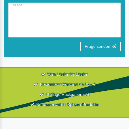
FRAGE*
Frage senden
Vom Läufer für Läufer
Kostenloser Versand ab 30,- €
30 Tage Rückgaberecht
Nur auserwählte Spitzen-Produkte