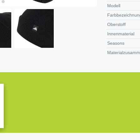
Modell
Farbbezeichnung
Oberstoff
Innenmaterial
Seasons
Materialzusamm