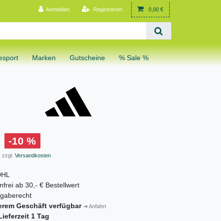
Anmelden
Registrieren
0,00 €
sport
Marken
Gutscheine
% Sale %
-10 %
 zzgl.
Versandkosten
DHL
frei ab 30,- € Bestellwert
gaberecht
erem Geschäft verfügbar
➔ Anfahrt
ieferzeit 1 Tag