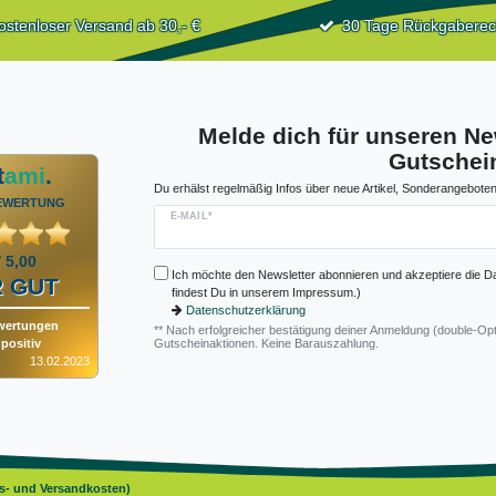
ostenloser Versand ab 30,- €
30 Tage Rückgaberec
Melde dich für unseren Ne
Gutschein
t
ami
.
Du erhälst regelmäßig Infos über neue Artikel, Sonderangeboten
EWERTUNG
E-MAIL*
/ 5,00
Ich möchte den Newsletter abonnieren und akzeptiere die D
 GUT
findest Du in unserem Impressum.)
Datenschutzerklärung
wertungen
** Nach erfolgreicher bestätigung deiner Anmeldung (double-Opt
positiv
Gutscheinaktionen. Keine Barauszahlung.
13.02.2023
gs- und Versandkosten)