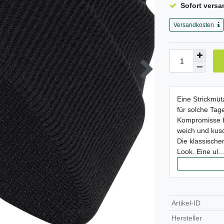
Sofort versa
Versandkosten
Eine Strickmüt
für solche Tag
Kompromisse bei
weich und kusc
Die klassischen
Look. Eine ul...
Artikel-ID
Hersteller