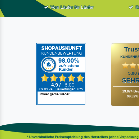
Vom Läufer für Läufer
K
Trus
KUNDENB
5,00 
SEHR
19.874 Be
99,52% 
* Unverbindliche Preisempfehlung des Herstellers (ohne Verpackun