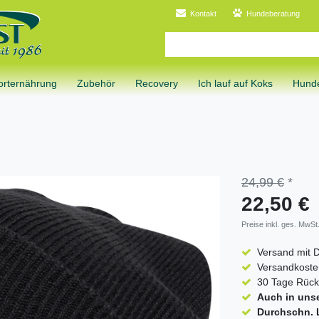
Kontakt
Hundeberatung
orternährung
Zubehör
Recovery
Ich lauf auf Koks
Hunde
24,99 €
*
22,50 €
Preise inkl. ges. MwSt.
Versand mit 
Versandkosten
30 Tage Rück
Auch in uns
Durchschn. L