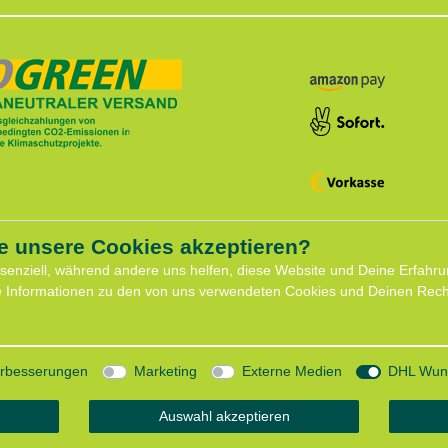
e unsere Cookies akzeptieren?
ce
Shop
ssenziell, während andere uns helfen, diese Website und Deine Erfahru
Widerrufs­recht
e Informationen zu den von uns verwendeten Cookies und Deinen Recht
formular
Batterieentsorgung
für Hundeberatung
Zahlung und Versand
eminare
Daten­schutz­erklärung
minar
AGB
Verbesserungen
Marketing
Externe Medien
DHL Wuns
mit Lauflust
Impressum
Auswahl akzeptieren