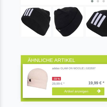
ÄHNLICHE ARTIKEL
adidas GLAM ON WOOLIE | GE0597
-33 %
19,99 € *
29,99 €
*
Artikel anzeigen