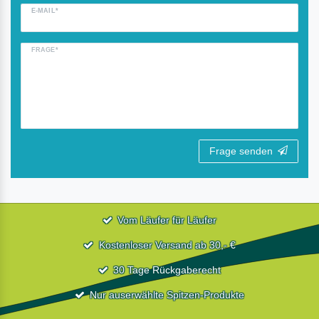
E-MAIL*
FRAGE*
Frage senden
Vom Läufer für Läufer
Kostenloser Versand ab 30,- €
30 Tage Rückgaberecht
Nur auserwählte Spitzen-Produkte