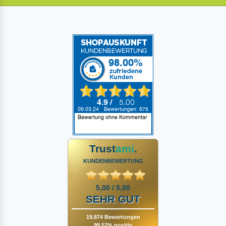
Trust
ami
.
KUNDENBEWERTUNG
5,00 / 5,00
SEHR GUT
19.874 Bewertungen
99,52% positiv