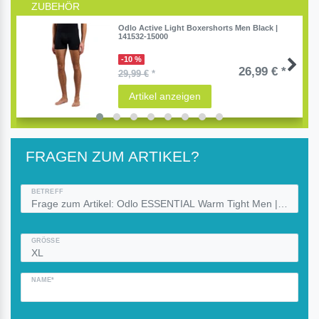
ZUBEHÖR
Odlo Active Light Boxershorts Men Black |
141532-15000
-10 %
26,99 € *
29,99 €
*
Artikel anzeigen
FRAGEN ZUM ARTIKEL?
BETREFF
GRÖSSE
NAME*