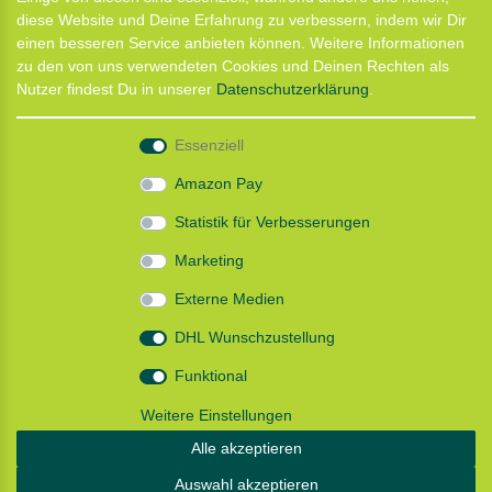
Anfahrt
diese Website und Deine Erfahrung zu verbessern, indem wir Dir
Kontaktformular
einen besseren Service anbieten können. Weitere Informationen
Termin für Hundeberatung
zu den von uns verwendeten Cookies und Deinen Rechten als
CaniX Seminare
Nutzer findest Du in unserer
Daten­schutz­erklärung
.
Lauf Seminar
Laufen mit Lauflust
Essenziell
Shop
Amazon Pay
Widerrufs­recht
Statistik für Verbesserungen
Batterieentsorgung
Zahlung und Versand
Marketing
Daten­schutz­erklärung
AGB
Externe Medien
Impressum
DHL Wunschzustellung
Follow us
Funktional
Weitere Einstellungen
Alle akzeptieren
Instagram: Impressum und Datenschutzerklärung
Auswahl akzeptieren