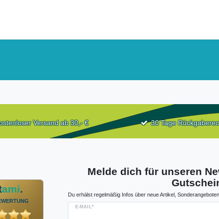
ostenloser Versand ab 30,- €
30 Tage Rückgaberec
Melde dich für unseren Ne
Gutschein
t
ami
.
Du erhälst regelmäßig Infos über neue Artikel, Sonderangeboten
EWERTUNG
E-MAIL*