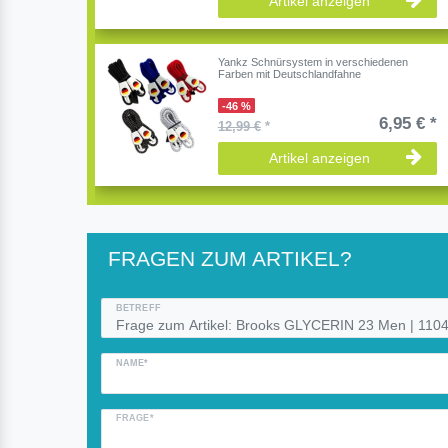
Artikel anzeigen
Yankz Schnürsystem in verschiedenen
Farben mit Deutschlandfahne
-46 %
6,95 € *
12,99 €
*
Artikel anzeigen
FRAGEN ZUM ARTIKEL?
BETREFF
NAME*
FRAGE*