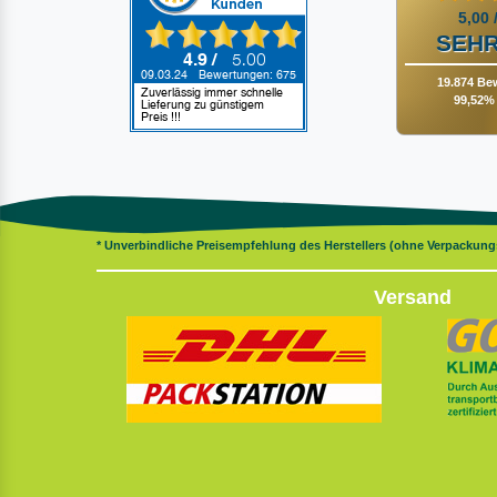
5,00 
SEHR
19.874 Be
99,52% 
* Unverbindliche Preisempfehlung des Herstellers (ohne Verpackun
Versand