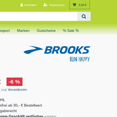
Anmelden
Registrieren
0,00 €
sport
Marken
Gutscheine
% Sale %
€
-6 %
 zzgl.
Versandkosten
DHL
frei ab 30,- € Bestellwert
gaberecht
erem Geschäft verfügbar
➔ Anfahrt