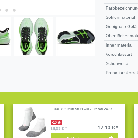
Farbbezeichnung
Sohlenmaterial
Geeignete Gelä
Oberflächenmate
Innenmaterial
Verschlussart
Schuhweite
Pronationskorre
Falke RU4 Men Short weiß | 16705-2020
-10 %
17,10 € *
18,99 €
*