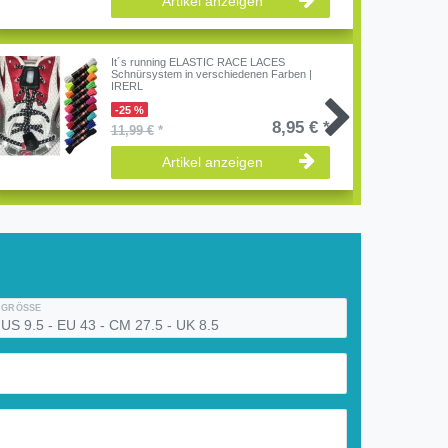
Artikel anzeigen
It´s running ELASTIC RACE LACES
Schnürsystem in verschiedenen Farben |
IRERL
-25 %
8,95 € *
11,99 €
*
Artikel anzeigen
GRÖSSE