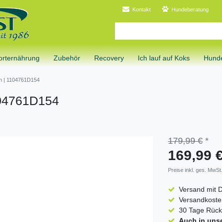
Kontakt
Hundeberatung
orternährung
Zubehör
Recovery
Ich lauf auf Koks
Hunde
 | 1104761D154
04761D154
179,99 €
*
169,99 
Preise inkl. ges. MwSt.
Versand mit 
Versandkosten
30 Tage Rück
Auch in uns