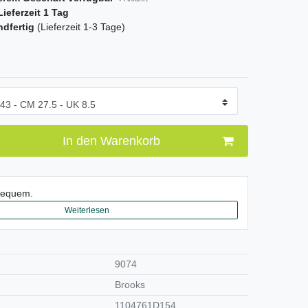
ieferzeit 1 Tag
ndfertig
(Lieferzeit 1-3 Tage)
In den Warenkorb
bequem.
Weiterlesen
9074
Brooks
1104761D154