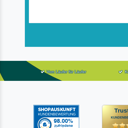
Vom Läufer für Läufer
K
Trus
KUNDENB