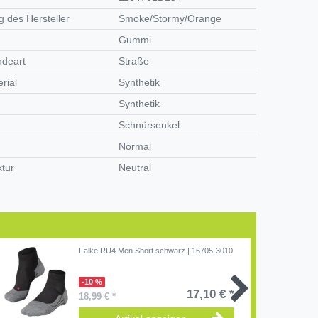
 des Hersteller
Smoke/Stormy/Orange
Gummi
ndeart
Straße
rial
Synthetik
Synthetik
Schnürsenkel
Normal
ktur
Neutral
Falke RU4 Men Short schwarz | 16705-3010
-10 %
17,10 € *
18,99 €
*