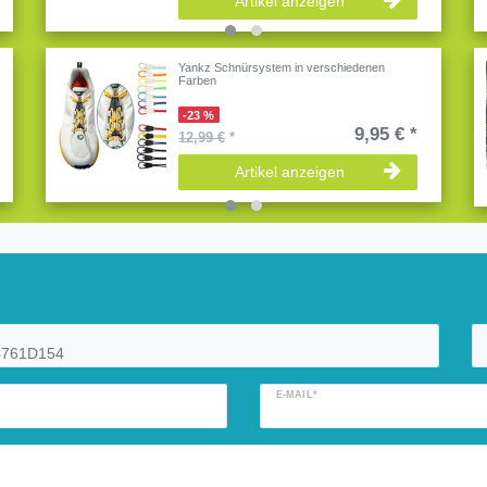
Artikel anzeigen
Yankz Schnürsystem in verschiedenen
Farben
-23 %
9,95 € *
12,99 €
*
Artikel anzeigen
E-MAIL*