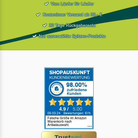
Vom Läufer für Läufer
Kostenloser Versand ab 30,- €
30 Tage Rückgaberecht
Nur auserwählte Spitzen-Produkte
Trust
ami
.