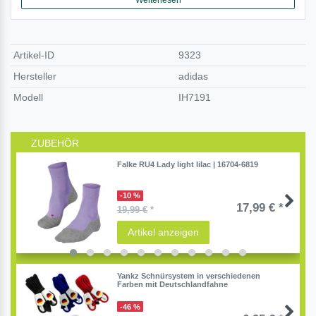
Artikel-ID
9323
Hersteller
adidas
Modell
IH7191
ZUBEHÖR
Falke RU4 Lady light lilac | 16704-6819
-10 %
17,99 € *
19,99 €
*
Artikel anzeigen
Yankz Schnürsystem in verschiedenen
Farben mit Deutschlandfahne
-46 %