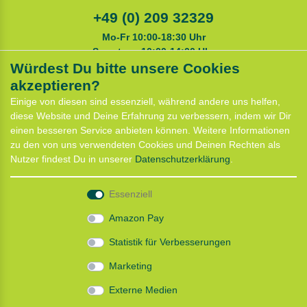
+49 (0) 209 32329
Mo-Fr 10:00-18:30 Uhr
Samstags 10:00-14:00 Uhr
Würdest Du bitte unsere Cookies
akzeptieren?
Service
Einige von diesen sind essenziell, während andere uns helfen,
Anfahrt
diese Website und Deine Erfahrung zu verbessern, indem wir Dir
Kontaktformular
einen besseren Service anbieten können. Weitere Informationen
Termin für Hundeberatung
zu den von uns verwendeten Cookies und Deinen Rechten als
CaniX Seminare
Nutzer findest Du in unserer
Daten­schutz­erklärung
.
Lauf Seminar
Laufen mit Lauflust
Essenziell
Shop
Amazon Pay
Widerrufs­recht
Statistik für Verbesserungen
Batterieentsorgung
Zahlung und Versand
Marketing
Daten­schutz­erklärung
AGB
Externe Medien
Impressum